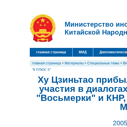
Министерство ин
Китайской Народ
главная страница
МИД
Дипломатическ
главная страница
>
Материалы
>
Специальные темы
>
В
"8 ПЛЮС 5"
Ху Цзиньтао прибы
участия в диалога
"Восьмерки" и КНР,
М
2005