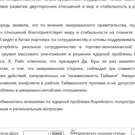
ивое развитие двусторонних отношений и мир и стабильность в р
ередь заявила, что по мнению американского правительства, п
их отношений благоприятствует миру и стабильности на планете.
А видят в Китае партнера по сотрудничеству и готовы поддерживать
углублять реальное сотрудничество в торгово-экономической
 оружия массового уничтожения и решении ядерной проблемы 
оса, К. Райс отметила, что президент Дж. Буш не раз заявля
итая, о том, что американская сторона, соблюдая три совмес
ких действий, направленных на "независимость Тайваня". Амери
кновения конфликта в районе Тайваньского пролива и не допустит
облемы в американо-китайских отношениях.
обменялись мнениями по ядерной проблеме Корейского полуостро
ным и региональным вопросам.
атьи Другу
Напечатать текущую статью