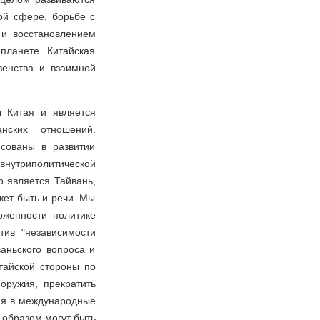
ой сфере, борьбе с
и восстановлением
планете. Китайская
енства и взаимной
ы Китая и является
нских отношений.
сованы в развитии
внутриполитической
о является Тайвань,
жет быть и речи. Мы
рженности политике
тив "независимости
аньского вопроса и
тайской стороны по
оружия, прекратить
ня в международные
 образом могут быть