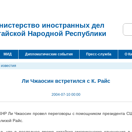
нистерство иностранных дел
тайской Народной Республики
МИД
Дипломатические события
Пресс-служба
О К
 известия
Ли Чжаосин встретился с К. Райс
2004-07-10 00:00
КНР Ли Чжаосин провел переговоры с помощником президента С
лизой Райс.
л, что в последнее время китайско-американские отношения в