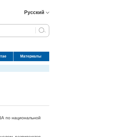
Русский
简体中文
English
Français
Español
итае
Материалы
عربي
ША по национальной
 целом развиваются