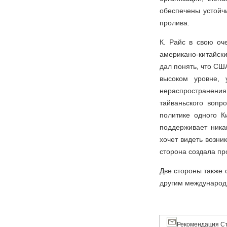
обеспечены устойч
пролива.
К. Райс в свою оч
американо-китайск
дал понять, что СШ
высоком уровне, 
нераспространения
тайваньского вопр
политике одного К
поддерживает ника
хочет видеть возни
сторона создала пр
Две стороны также 
другим международ
Рекомендация Ст