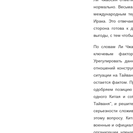
нормально. Весьма
международным те
Ирака. Это отвеча
сторона готова к
выгоды, с тем чтоб
По словам Ли Чжао
ключевым фактор
Урегулировать да
отношений констру
ситуации на Тайван
остается фактом. П
одобряем позицию 
одного Китая и со
Тайваня", и решит
серьезности сложи
этому вопросу. Ки
военные и официал
организации, члена