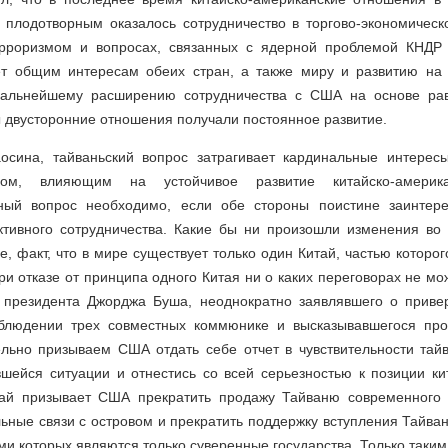
 плодотворным оказалось сотрудничество в торгово-экономическ
рроризмом и вопросах, связанных с ядерной проблемой КНДР 
ет общим интересам обеих стран, а также миру и развитию на 
 дальнейшему расширению сотрудничества с США на основе рав
ы двусторонние отношения получали постоянное развитие.
сина, тайваньский вопрос затрагивает кардинальные интерес
ом, влияющим на устойчивое развитие китайско-америка
нный вопрос необходимо, если обе стороны поистине заинтере
ктивного сотрудничества. Какие бы ни произошли изменения во 
е, факт, что в мире существует только один Китай, частью которог
ри отказе от принципа одного Китая ни о каких переговорах не мо
президента Джорджа Буша, неоднократно заявлявшего о приве
блюдении трех совместных коммюнике и высказывавшегося про
ельно призываем США отдать себе отчет в чувствительности тайв
вшейся ситуации и отнестись со всей серьезностью к позиции ки
тай призывает США прекратить продажу Тайваню современного 
ьные связи с островом и прекратить поддержку вступления Тайва
ми которых являются только суверенные государства. Только таким