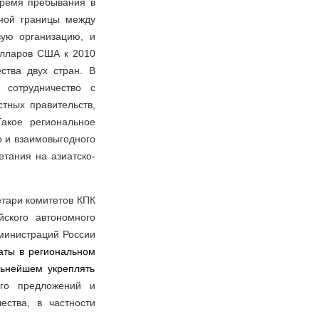
 время пребывания в
ной границы между
ую организацию, и
олларов США к 2010
ства двух стран. В
 сотрудничество с
тных правительств,
акое региональное
о и взаимовыгодного
етания на азиатско-
етари комитетов КПК
йского автономного
министраций России
аты в региональном
льнейшем укреплять
ого предложений и
ества, в частности