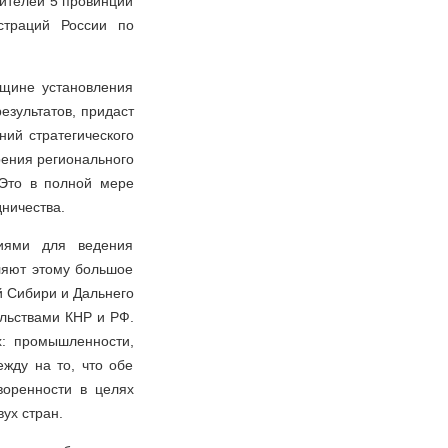
дителей 5 провинций
страций России по
вщине установления
езультатов, придаст
ий стратегического
ения регионального
 Это в полной мере
ничества.
иями для ведения
ляют этому большое
й Сибири и Дальнего
льствами КНР и РФ.
: промышленности,
жду на то, что обе
воренности в целях
ух стран.