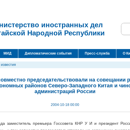
нистерство иностранных дел
тайской Народной Республики
МИД
Дипломатические события
Пресс-служба
О К
 известия
 совместно председательствовали на совещании 
тономных районов Северо-Западного Китая и чин
администраций России
2004-10-18 00:00
ода заместитель премьера Госсовета КНР У И и президент Рос