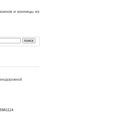
воинов и конницы из
езнодорожной
65961114