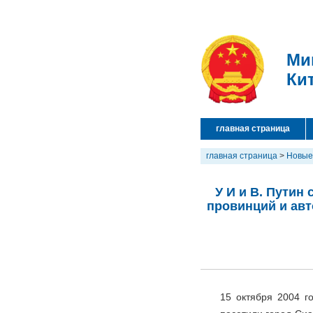
Ми
Ки
главная страница
главная страница
>
Новые
У И и В. Путин
провинций и ав
15 октября 2004 г