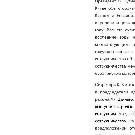
Президент В. Путин
Китае обе сторон
Китаем и Россией
определили цель д
году. Все это сул
последние годы н
соответстующими р
государственных 
сотрудничество объ
сотрудничества меж
европейском матер
Секретарь Комитета
и председатели а
района
Ли Цзяньго,
выступили с речью
сотрудничестве, в
сотрудничество
на
предположений отн