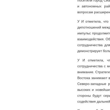
посетили город Сиа
и автономных рай
вопросам расширени
У И отметила, что
дипотношений между
импульс продолжит
взаимодействия. О
сотрудничества дл
демонстрирует боль
У И отметила, ч
сотрудничества с 
внимание. Стратеги
Востока занимают 
Северо-западные 
высоких и новейши
стороны будут сер
содействия дальней