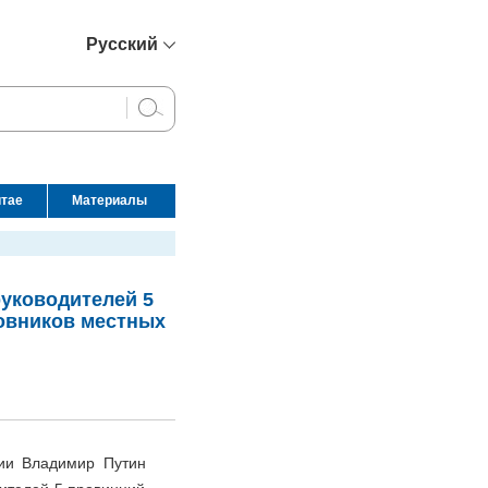
Русский
简体中文
English
Français
Español
итае
Материалы
عربي
руководителей 5
овников местных
сии Владимир Путин