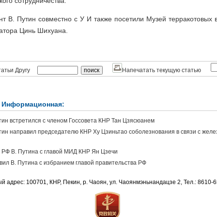
кого сотрудничества.
нт В. Путин совместно с У И также посетили Музей терракотовых 
атора Цинь Шихуана.
атьи Другу
Напечатать текущую статью
 Информационная:
тин встретился с членом Госсовета КНР Тан Цзясюанем
тин направил председателю КНР Ху Цзиньтао соболезнования в связи с жел
 РФ В. Путина с главой МИД КНР Ян Цзечи
вил В. Путина с избранием главой правительства РФ
й адрес: 100701, КНР, Пекин, р. Чаоян, ул. Чаоянмэньнандацзе 2, Тел.: 8610-