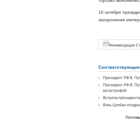
торгово-экономичес
16 октября президе
захоронения импер
Рекомендация Ст
Соответствующие
Президент РФ В. Пу
Президент РФ В. Пу
катастрофой
Встреча президента
Вэнь Цзябао поздра
Почтовы