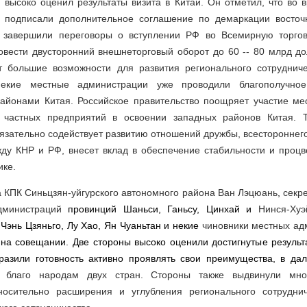
 высоко оценил результаты визита в Китай. Он отметил, что во
ы подписали дополнительное соглашение по демаркации восточ
, завершили переговоры о вступлении РФ во Всемирную торгов
овести двусторонний внешнеторговый оборот до 60 -- 80 млрд д
ит большие возможности для развития регионального сотрудниче
екие местные администрации уже проводили благополучное
айонами Китая. Российское правительство поощряет участие мес
и частных предприятий в освоении западных районов Китая. Т
язательно содействует развитию отношений дружбы, всестороннег
ду КНР и РФ, внесет вклад в обеспечение стабильности и процв
ике.
 КПК Синьцзян-уйгурского автономного района Ван Лэцюань
,
секр
дминистраций
провинций Шаньси, Ганьсу, Цинхай и
Нинся-Хуэ
 Чэнь Цзяньго, Лу Хао, Ян Чуаньтан и некие
чиновники местных ад
 на совещании. Две стороны высоко оценили достигнутые результ
ыразили готовность активно проявлять свои преимущества, в да
 благо народам двух стран. Стороны также выдвинули мн
осительно расширения и углубления регионального сотруднич