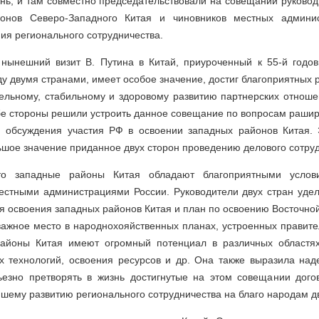
нь, и там совместно председательствовали на совещании руково
онов Северо-Западного Китая и чиновников местных админи
я регионального сотрудничества.
 нынешний визит В. Путина в Китай, приуроченный к 55-й годо
 двумя странами, имеет особое значение, достиг благоприятных р
ельному, стабильному и здоровому развитию партнерских отношен
бе стороны решили устроить данное совещание по вопросам рашир
я обсуждения участия РФ в освоении западных районов Китая.
шое значение приданное двух сторон проведению делового сотруд
то западные районы Китая обладают благоприятными услов
местными администрациями России. Руководители двух стран уде
я освоения западных районов Китая и план по освоению Восточно
важное место в народнохояйственных планах, устроенных правите
районы Китая имеют огромный потенциал в различных областях
х технологий, освоения ресурсов и др. Она также выразила наде
ьезно претворять в жизнь достигнутые на этом совещании дого
шему развитию регионального сотрудничества на благо народам дв