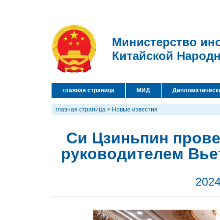
Министерство ин
Китайской Народ
главная страница
МИД
Дипломатическ
главная страница
>
Новые известия
Си Цзиньпин пров
руководителем Вье
2024