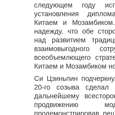
следующем году ис
установления диплом
Китаем и Мозамбиком
надежду, что обе стор
над развитием традиц
взаимовыгодного сот
всеобъемлющего страте
Китаем и Мозамбиком н
Си Цзиньпин подчеркну
20-го созыва сделал
дальнейшему всестор
продвижению моде
продемонстрировав ре