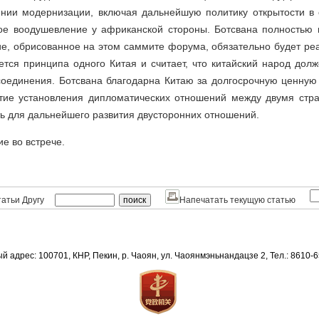
нии модернизации, включая дальнейшую политику открытости в
ое воодушевление у африканской стороны. Ботсвана полностью 
ие, обрисованное на этом саммите форума, обязательно будет ре
тся принципа одного Китая и считает, что китайский народ дол
соединения. Ботсвана благодарна Китаю за долгосрочную ценную 
етие установления дипломатических отношений между двумя ст
ть для дальнейшего развития двусторонних отношений.
е во встрече.
атьи Другу
Напечатать текущую статью
й адрес: 100701, КНР, Пекин, р. Чаоян, ул. Чаоянмэньнандацзе 2, Тел.: 8610-