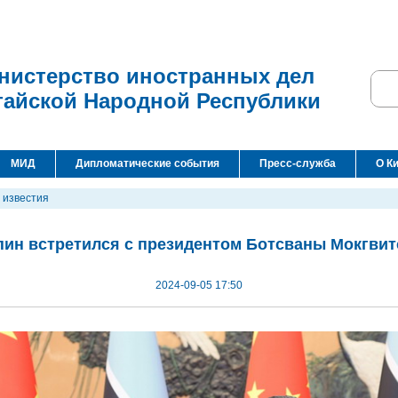
нистерство иностранных дел
тайской Народной Республики
МИД
Дипломатические события
Пресс-служба
О К
 известия
пин встретился с президентом Ботсваны Мокгвит
2024-09-05 17:50