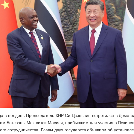
да в полдень Председатель КНР Си Цзиньпин встретился в Доме 
том Ботсваны Мокгвитси Масиси, прибывшим для участия в Пекинс
ого сотрудничества. Главы двух государств объявили об установле