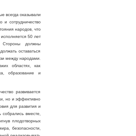
ые всегда оказывали
о и сотрудничество
тояния народов, что
 исполняется 50 лет
. Стороны должны
одолжать оставаться
язи между народами.
ких областях, как
ка, образование и
чество развивается
и, но и эффективно
овия для развития и
ь собрались вместе,
тигнув плодотворных
ира, безопасности,
ваной реализовывать