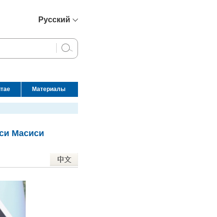
Русский
简体中文
English
Français
Español
итае
Материалы
عربي
си Масиси