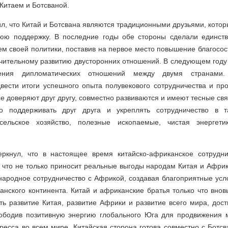
Китаем и Ботсваной.
л, что Китай и Ботсвана являются традиционными друзьями, котор
ннюю
поддержку.
В последние годы обе стороны сделали единств
м своей политики, поставив на первое место повышение благосос
чительному развитию двусторонних отношений. В следующем году
ения дипломатических отношений между двумя странами
вести итоги успешного опыта полувекового сотрудничества и пр
е доверяют друг другу, совместно развиваются и имеют тесные св
о поддерживать друг друга и укреплять сотрудничество в та
сельское хозяйство, полезные ископаемые, чистая энергети
ркнул, что в настоящее время китайско-африканское сотрудни
что не только приносит реальные выгоды народам Китая и Африк
ародное сотрудничество с Африкой, создавая благоприятные усл
нского континента. Китай и африканские братья только что внов
ть развитие Китая, развитие Африки и развитие всего мира, дос
вободив позитивную энергию глобального Юга для продвижения м
ресса во всем мире. Китайская сторона готова совместно с Ботс