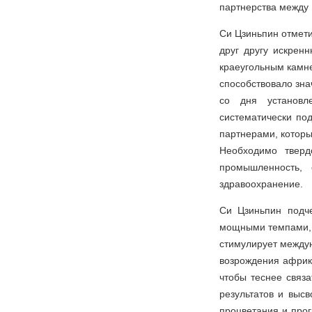
партнерства между 
Си Цзиньпин отмети
друг другу искре
краеугольным камне
способствовало зна
со дня установл
систематически под
партнерами, которы
Необходимо тверд
промышленность, 
здравоохранение.
Си Цзиньпин подче
мощными темпами, 
стимулирует междун
возрождения африка
чтобы теснее связа
результатов и выс
процветания и прог