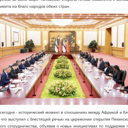
ммита на благо народов обеих стран.
 сегодня - исторический момент в отношениях между Африкой и К
 что выступил с блестящей речью на церемонии открытия Пекинс
ого сотрудничества, объявив о новых инициативах по поддержке 