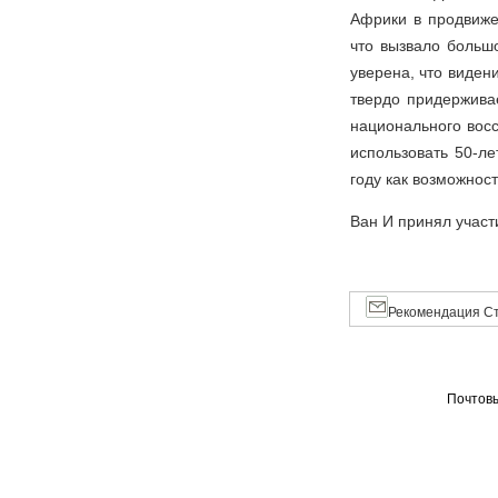
Африки в продвиже
что вызвало больш
уверена, что виден
твердо придерживае
национального вос
использовать 50-л
году как возможнос
Ван И принял участи
Рекомендация Ст
Почтовы