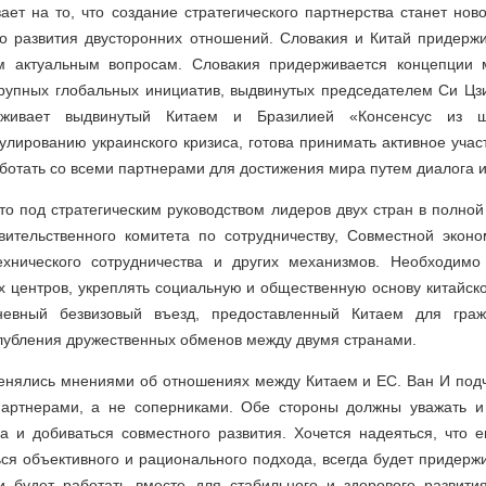
ает на то, что создание стратегического партнерства станет нов
го развития двусторонних отношений. Словакия и Китай придерж
м актуальным вопросам. Словакия придерживается концепции 
крупных глобальных инициатив, выдвинутых председателем Си Цз
рживает выдвинутый Китаем и Бразилией «Консенсус из ш
улированию украинского кризиса, готова принимать активное учас
ботать со всеми партнерами для достижения мира путем диалога и
то под стратегическим руководством лидеров двух стран в полно
ительственного комитета по сотрудничеству, Совместной эконо
ехнического сотрудничества и других механизмов. Необходимо
х центров, укреплять социальную и общественную основу китайск
дневный безвизовый въезд, предоставленный Китаем для граж
лубления дружественных обменов между двумя странами.
енялись мнениями об отношениях между Китаем и ЕС. Ван И подче
артнерами, а не соперниками. Обе стороны должны уважать и 
га и добиваться совместного развития. Хочется надеяться, что 
ся объективного и рационального подхода, всегда будет придерж
и будет работать вместе для стабильного и здорового развит