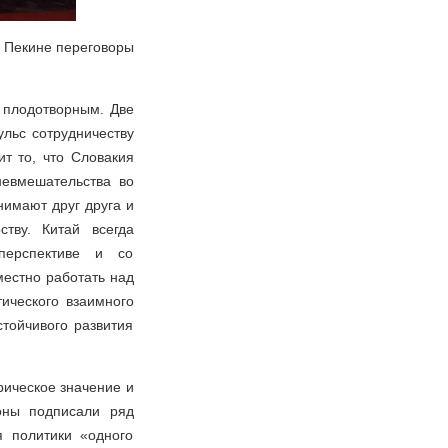
в Пекине переговоры
 плодотворным. Две
ульс сотрудничеству
т то, что Словакия
невмешательства во
нимают друг друга и
тву. Китай всегда
 перспективе и со
местно работать над
ического взаимного
стойчивого развития
рическое значение и
роны подписали ряд
я политики «одного