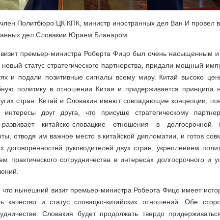
 член Политбюро ЦК КПК, министр иностранных дел Ван И провел 
ранных дел Словакии Юраем Бланаром.
о визит премьер-министра Роберта Фицо был очень насыщенным и
новый статус стратегического партнерства, придали мощный имп
тях и подали позитивные сигналы всему миру. Китай высоко цени
ную политику в отношении Китая и придерживается принципа 
угих стран. Китай и Словакия имеют совпадающие концепции, по
 интересы друг друга, что присуще стратегическому партнерс
развивает китайско-словацкие отношения в долгосрочной
оты, отводя им важное место в китайской дипломатии, и готов сов
х договоренностей руководителей двух стран, укреплением полит
ем практического сотрудничества в интересах долгосрочного и у
шений.
 что нынешний визит премьер-министра Роберта Фицо имеет исто
ь качество и статус словацко-китайских отношений. Обе сто
удничестве. Словакия будет продолжать твердо придерживатьс