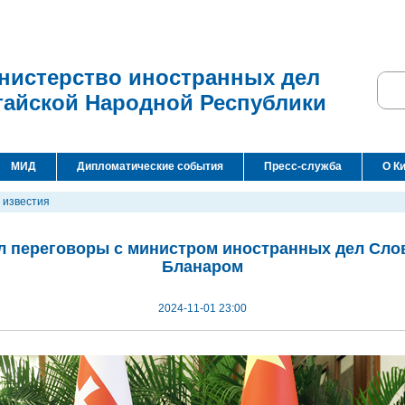
нистерство иностранных дел
тайской Народной Республики
МИД
Дипломатические события
Пресс-служба
О К
 известия
л переговоры с министром иностранных дел Сл
Бланаром
2024-11-01 23:00