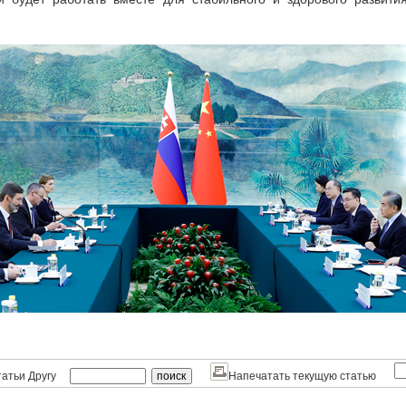
атьи Другу
Напечатать текущую статью