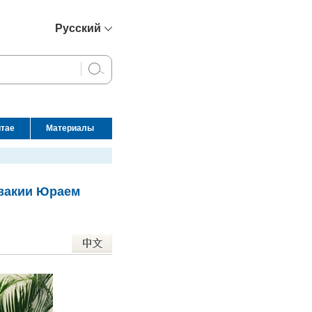
Русский
简体中文
English
Français
Español
итае
Материалы
عربي
овакии Юраем