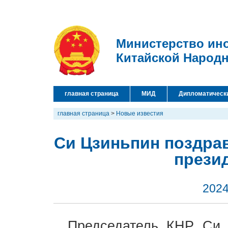
Министерство ин
Китайской Народ
главная страница
МИД
Дипломатическ
главная страница
>
Новые известия
Си Цзиньпин поздрав
прези
2024
Председатель КНР Си 