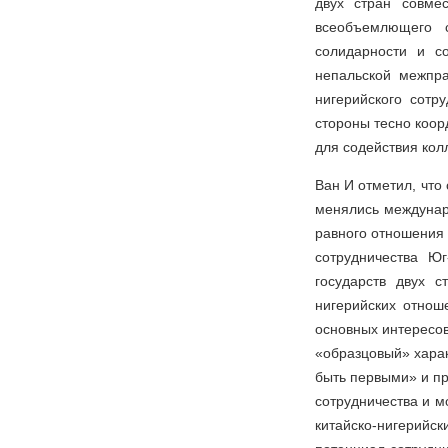
двух стран совме
всеобъемлющего с
солидарности и с
непальской межпра
нигерийского сотр
стороны тесно коор
для содействия кол
Ван И отметил, что
менялись междунар
равного отношения 
сотрудничества Ю
государств двух с
нигерийских отнош
основных интересов
«образцовый» харак
быть первыми» и пр
сотрудничества и 
китайско-нигерийс