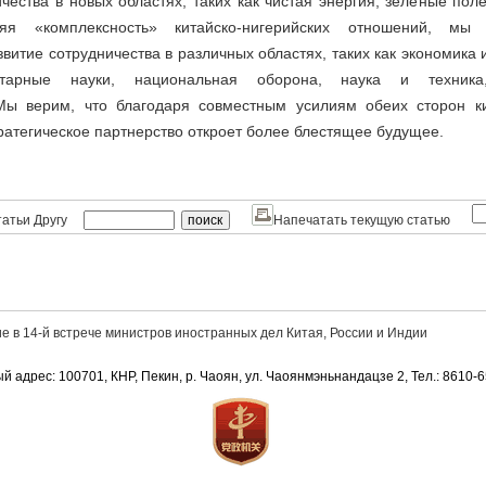
чества в новых областях, таких как чистая энергия, зеленые по
яя «комплексность» китайско-нигерийских отношений, мы 
витие сотрудничества в различных областях, таких как экономика 
нитарные науки, национальная оборона, наука и техника,
ы верим, что благодаря совместным усилиям обеих сторон ки
атегическое партнерство откроет более блестящее будущее.
атьи Другу
Напечатать текущую статью
е в 14-й встрече министров иностранных дел Китая, России и Индии
й адрес: 100701, КНР, Пекин, р. Чаоян, ул. Чаоянмэньнандацзе 2, Тел.: 8610-