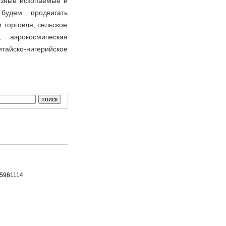
лезные ископаемые и
будем продвигать
и торговля, сельское
 аэрокосмическая
тайско-нигерийское
65961114