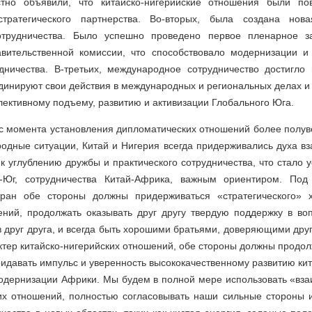
стно объявили, что китайско-нигерийские отношения были п
тратегического партнерства. Во-вторых, была создана но
отрудничества. Было успешно проведено первое пленарное за
вительственной комиссии, что способствовало модернизации и 
удничества. В-третьих, международное сотрудничество достигло
динируют свои действия в международных и региональных делах 
лективному подъему, развитию и активизации Глобального Юга.
 с момента установления дипломатических отношений более полуве
одные ситуации, Китай и Нигерия всегда придерживались духа вз
к углублению дружбы и практического сотрудничества, что стал
г-Юг, сотрудничества Китай-Африка, важным ориентиром. Под 
тран обе стороны должны придерживаться «стратегического» х
ений, продолжать оказывать друг другу твердую поддержку в во
 друг друга, и всегда быть хорошими братьями, доверяющими друг
тер китайско-нигерийских отношений, обе стороны должны продо
идавать импульс и уверенность высококачественному развитию ки
модернизации Африки. Мы будем в полной мере использовать «вз
ких отношений, полностью согласовывать наши сильные стороны и