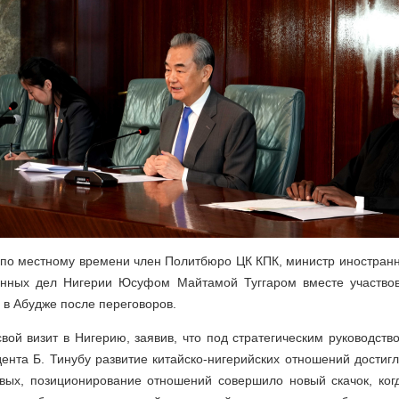
 по местному времени член Политбюро ЦК КПК, министр иностран
анных дел Нигерии Юсуфом Майтамой Туггаром вместе участвов
в Абудже после переговоров.
вой визит в Нигерию, заявив, что под стратегическим руководст
ента Б. Тинубу развитие китайско-нигерийских отношений дости
рвых, позиционирование отношений совершило новый скачок, ког