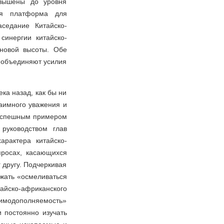
овышены до уровня
вая платформа для
седание Китайско-
синергии китайско-
 новой высоты. Обе
и объединяют усилия
ка назад, как бы ни
аимного уважения и
о успешным примером
руководством глав
арактера китайско-
просах, касающихся
 другу. Подчеркивая
лжать «осмеливаться
тайско-африканского
аимодополняемость»
 постоянно изучать