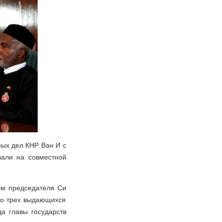
ных дел КНР Ван И с
али на совместной
вом председателя Си
гло трех выдающихся
да главы государств