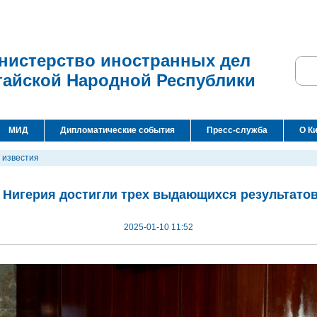
нистерство иностранных дел
тайской Народной Республики
МИД
Дипломатические события
Пресс-служба
О К
 известия
и Нигерия достигли трех выдающихся результато
2025-01-10 11:52