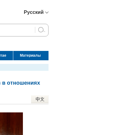
Русский
简体中文
English
Français
Español
итае
Материалы
عربي
в в отношениях