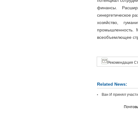
потенциал сотрудни
финансы. Расшир
синергетическое раз
хозяйство, гума
промышленность. М
всеобъемлющее стр
Рекомендация Ст
Related News:
Ван И принял участи
Почтовы