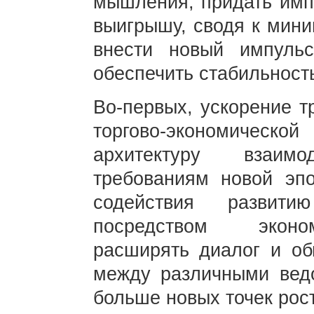
мышления, придать имп
выигрышу, сводя к мини
внести новый импуль
обеспечить стабильност
Во-первых, ускорение 
торгово-экономическо
архитектуру взаимо
требованиям новой эпо
содействия развити
посредством эконом
расширять диалог и об
между различными ведо
больше новых точек рос