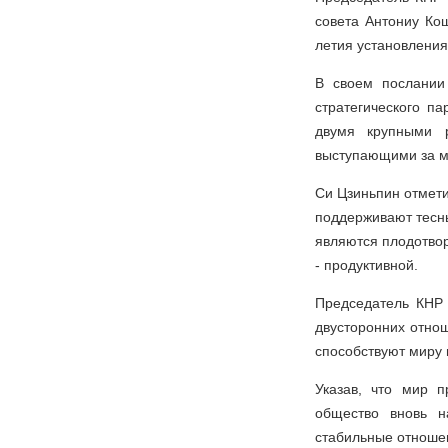
совета Антониу Ко
летия установлени
В своем послании
стратегического п
двумя крупными 
выступающими за м
Си Цзиньпин отмети
поддерживают тесны
являются плодотвор
- продуктивной.
Председатель КНР
двусторонних отно
способствуют миру 
Указав, что мир 
общество вновь н
стабильные отноше