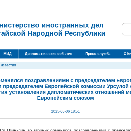
нистерство иностранных дел
тайской Народной Республики
МИД
Дипломатические события
Пресс-служба
О К
 известия
бменялся поздравлениями с председателем Европ
и председателем Европейской комиссии Урсулой 
тия установления дипломатических отношений м
Европейским союзом
2025-05-06 18:51
Си Цзиньпин во вторник обменялся поздравлениями с председа