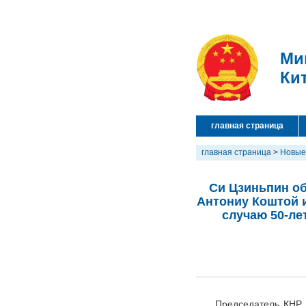
Ми
Ки
главная страница
главная страница
>
Новые
Си Цзиньпин о
Антониу Коштой 
случаю 50-ле
Председатель КНР 