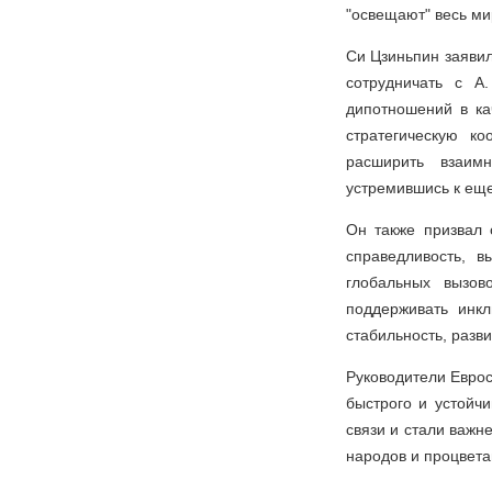
"освещают" весь ми
Си Цзиньпин заяви
сотрудничать с А
дипотношений в ка
стратегическую к
расширить взаим
устремившись к еще
Он также призвал 
справедливость, 
глобальных вызов
поддерживать инк
стабильность, разв
Руководители Еврос
быстрого и устойч
связи и стали важн
народов и процвета