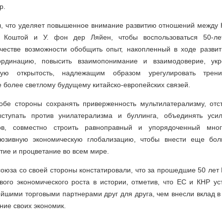
р.
л, что уделяет повышенное внимание развитию отношений между К
. Коштой и У. фон дер Ляйен, чтобы воспользоваться 50-ле
честве возможности обобщить опыт, накопленный в ходе развити
оординацию, повысить взаимопонимание и взаимодоверие, укре
ную открытость, надлежащим образом урегулировать трени
 более светлому будущему китайско-европейских связей.
обе стороны сохранять приверженность мультилатерализму, отст
выступать против унилатерализма и буллинга, объединять уси
ов, совместно строить равноправный и упорядоченный мн
люзивную экономическую глобализацию, чтобы внести еще бол
итие и процветание во всем мире.
оюза со своей стороны констатировали, что за прошедшие 50 лет 
ивого экономического роста в истории, отметив, что ЕС и КНР у
ейшими торговыми партнерами друг для друга, чем внесли вклад в
ние своих экономик.