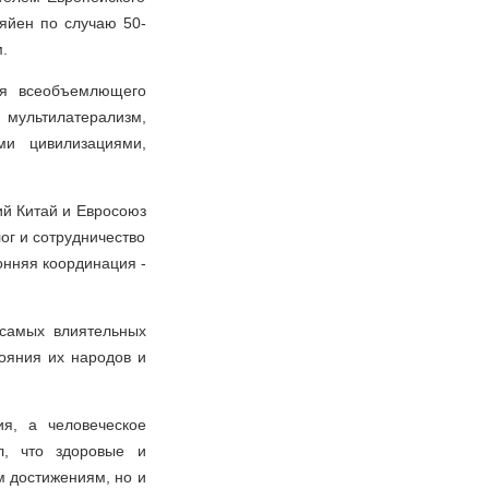
яйен по случаю 50-
.
ия всеобъемлющего
 мультилатерализм,
и цивилизациями,
ий Китай и Евросоюз
ог и сотрудничество
онняя координация -
самых влиятельных
ояния их народов и
я, а человеческое
л, что здоровые и
 достижениям, но и