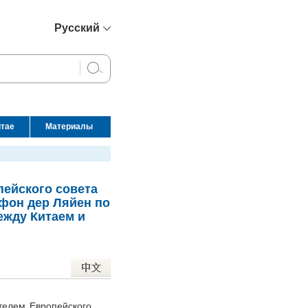
Русский
简体中文
English
Français
Español
итае
Материалы
عربي
ейского совета
фон дер Ляйен по
ежду Китаем и
телем Европейского