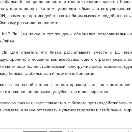
лобальной неопределенности и геополитических сдвигов Еврос
лять партнерство с Китаем, укреплять обмены и сотрудничество
Н, совместно противодействовать общим вызовам, содействовать 
йчивому развитию на планете.
а КНР Ли Цян также в тот же день обменялся поздравительным
р Ляйен.
 Ли Цян отметил, что Китай рассчитывает вместе с ЕС твер
двусторонних отношений как всеобъемлющего стратегического па
ие связи еще более стабильными, конструктивными, взаимовыгод
 мир больше стабильности и позитивной энергии.
осоюза со своей стороны констатировали, что на протяжении
ие отношения непрерывно углубляются и расширяются.
Евросоюз рассчитывает совместно с Китаем противодействовать г
е климата, а также отстаивать мультилатерализм и стабильный мир