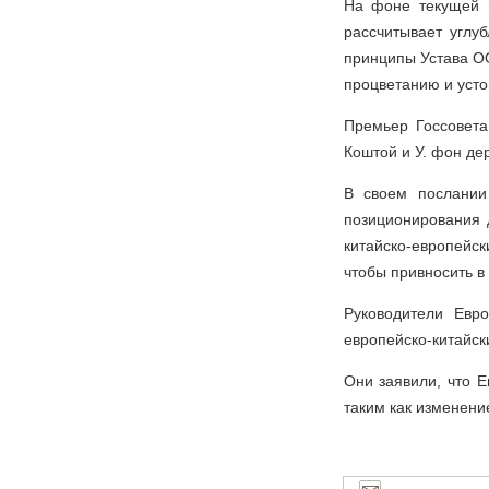
На фоне текущей г
рассчитывает углуб
принципы Устава ОО
процветанию и усто
Премьер Госсовет
Коштой и У. фон де
В своем послании
позиционирования 
китайско-европейск
чтобы привносить в
Руководители Евр
европейско-китайск
Они заявили, что 
таким как изменени