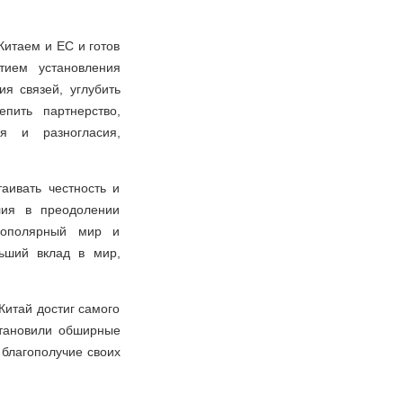
итаем и ЕС и готов
тием установления
я связей, углубить
пить партнерство,
я и разногласия,
аивать честность и
лия в преодолении
огополярный мир и
ьший вклад в мир,
Китай достиг самого
становили обширные
 благополучие своих