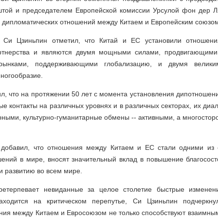
штой и председателем Европейской комиссии Урсулой фон дер Л
я дипломатических отношений между Китаем и Европейским союзом
 Си Цзиньпин отметил, что Китай и ЕС установили отношен
артнерства и являются двумя мощными силами, продвигающими
рынками, поддерживающими глобализацию, и двумя великим
ногообразие.
л, что на протяжении 50 лет с момента установления дипотношен
е контакты на различных уровнях и в различных секторах, их диал
ными, культурно-гуманитарные обмены -- активными, а многостор
 добавил, что отношения между Китаем и ЕС стали одними из 
шений в мире, вносят значительный вклад в повышение благосост
и развитию во всем мире.
претерпевает невиданные за целое столетие быстрые изменени
аходится на критическом перепутье, Си Цзиньпин подчеркну
ния между Китаем и Евросоюзом не только способствуют взаимным