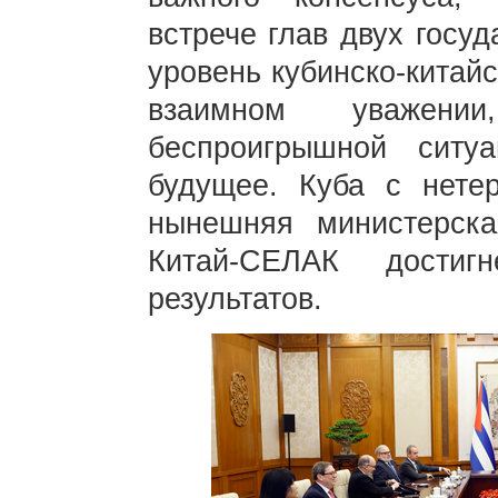
встрече глав двух госу
уровень кубинско-китай
взаимном уважен
беспроигрышной ситу
будущее. Куба с нете
нынешняя министерск
Китай-СЕЛАК достиг
результатов.