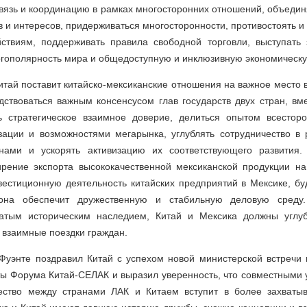
связь и координацию в рамках многосторонних отношений, объедин
в и интересов, придерживаться многосторонности, противостоять и
ствиям, поддерживать правила свободной торговли, выступать
гополярность мира и общедоступную и инклюзивную экономическу
Китай поставит китайско-мексиканские отношения на важное место 
дствоваться важным консенсусом глав государств двух стран, вм
ь стратегическое взаимное доверие, делиться опытом всестор
зации и возможностями мегарынка, углублять сотрудничество в 
нами и ускорять активизацию их соответствующего развития. 
ирение экспорта высококачественной мексиканской продукции на
естиционную деятельность китайских предприятий в Мексике, бу
рона обеспечит дружественную и стабильную деловую среду
гатым историческим наследием, Китай и Мексика должны углуб
 взаимные поездки граждан.
Фуэнте поздравил Китай с успехом новой министерской встречи 
ы Форума Китай-СЕЛАК и выразил уверенность, что совместными 
чество между странами ЛАК и Китаем вступит в более захват