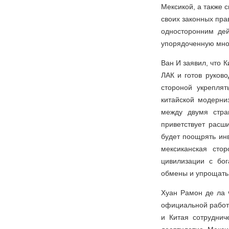
Мексикой, а также 
своих законных пра
односторонним дей
упорядоченную мно
Ван И заявил, что 
ЛАК и готов руково
стороной укреплят
китайской модерни
между двумя стра
приветствует расш
будет поощрять инв
мексиканская сто
цивилизации с бо
обмены и упрощать
Хуан Рамон де ла 
официальной работ
и Китая сотрудни