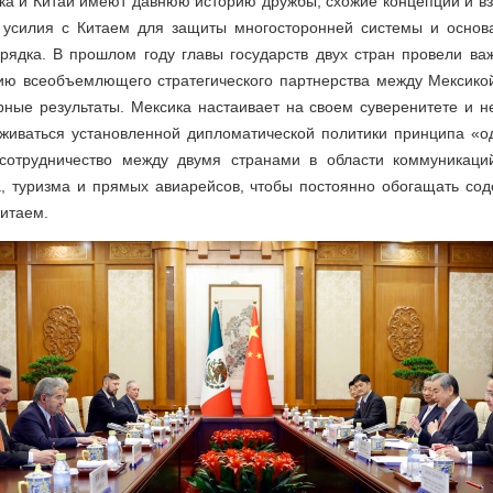
ка и Китай имеют давнюю историю дружбы, схожие концепции и в
 усилия с Китаем для защиты многосторонней системы и основ
рядка. В прошлом году главы государств двух стран провели важ
тию всеобъемлющего стратегического партнерства между Мексикой
ные результаты. Мексика настаивает на своем суверенитете и н
живаться установленной дипломатической политики принципа «о
сотрудничество между двумя странами в области коммуникаций
ва, туризма и прямых авиарейсов, чтобы постоянно обогащать со
итаем.