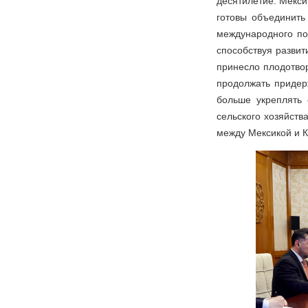
десятилетие. Мекси
готовы объединить
международного по
способствуя разви
принесло плодотвор
продолжать придер
больше укреплять 
сельского хозяйст
между Мексикой и К