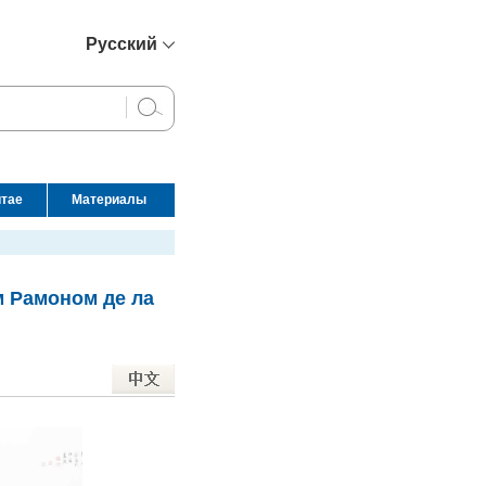
Русский
简体中文
English
Français
Español
итае
Материалы
عربي
м Рамоном де ла