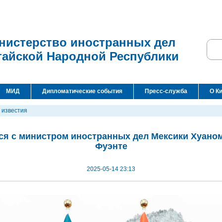
нистерство иностранных дел
тайской Народной Республики
МИД
Дипломатические события
Пресс-служба
О К
 известия
ся с министром иностранных дел Мексики Хуано
Фуэнте
2025-05-14 23:13