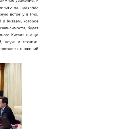
заимное уважение, и
анного на правилах
ную встречу в Рио,
 и Китаем, которое
езависимости, будет
дного Китая» и еще
, науки и техники,
держание отношений