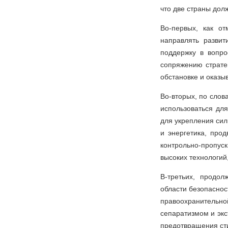
что две страны дол
Во-первых, как от
направлять разви
поддержку в вопро
сопряжению страте
обстановке и оказы
Во-вторых, по слов
использоваться дл
для укрепления сил
и энергетика, про
контрольно-пропуск
высоких технологий
В-третьих, продол
области безопаснос
правоохранительно
сепаратизмом и экс
предотвращения сти