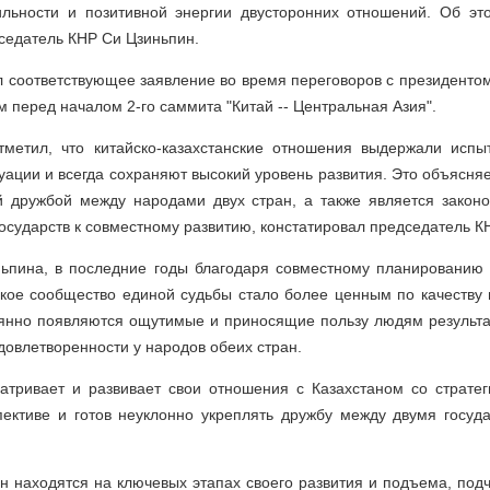
ильности и позитивной энергии двусторонних отношений. Об эт
седатель КНР Си Цзиньпин.
 соответствующее заявление во время переговоров с президенто
перед началом 2-го саммита "Китай -- Центральная Азия".
тметил, что китайско-казахстанские отношения выдержали исп
ации и всегда сохраняют высокий уровень развития. Это объясня
й дружбой между народами двух стран, а также является зако
осударств к совместному развитию, констатировал председатель КН
ьпина, в последние годы благодаря совместному планированию 
ское сообщество единой судьбы стало более ценным по качеству
янно появляются ощутимые и приносящие пользу людям результат
довлетворенности у народов обеих стран.
матривает и развивает свои отношения с Казахстаном со стратег
пективе и готов неуклонно укреплять дружбу между двумя госуда
ан находятся на ключевых этапах своего развития и подъема, подч