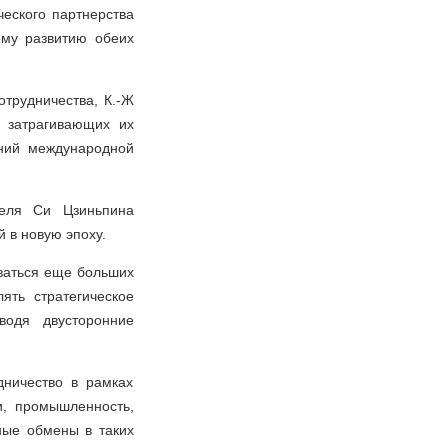
ческого партнерства
ому развитию обеих
отрудничества, К.-Ж
, затрагивающих их
ений международной
теля Си Цзиньпина
 в новую эпоху.
иваться еще больших
лять стратегическое
водя двусторонние
дничество в рамках
и, промышленность,
рные обмены в таких