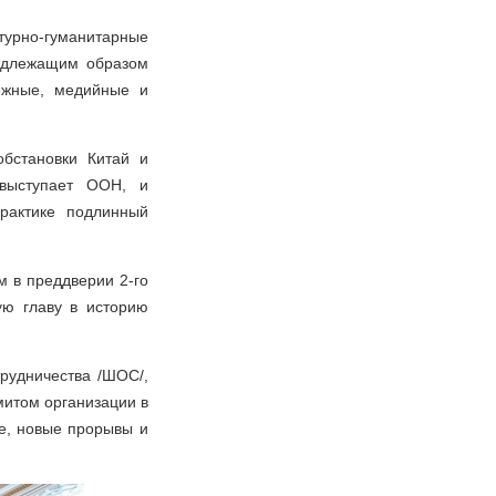
турно-гуманитарные
надлежащим образом
ежные, медийные и
бстановки Китай и
 выступает ООН, и
рактике подлинный
м в преддверии 2-го
ую главу в историю
рудничества /ШОС/,
итом организации в
ие, новые прорывы и