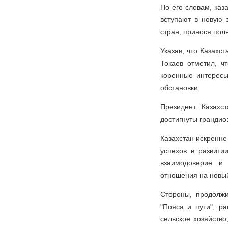
По его словам, каз
вступают в новую 
стран, принося пол
Указав, что Казахс
Токаев отметил, ч
коренные интересы
обстановки.
Президент Казахс
достигнуты грандио
Казахстан искренне
успехов в развитии
взаимодоверие и 
отношения на новый
Стороны, продолжи
"Пояса и пути", р
сельское хозяйство