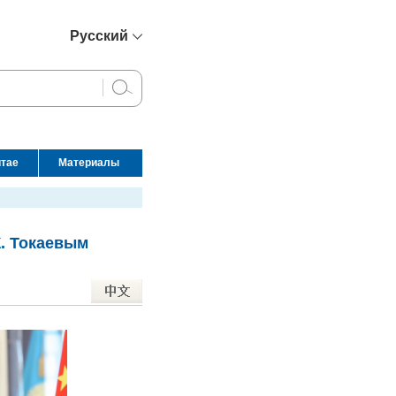
Русский
简体中文
English
Français
Español
итае
Материалы
عربي
Ж. Токаевым