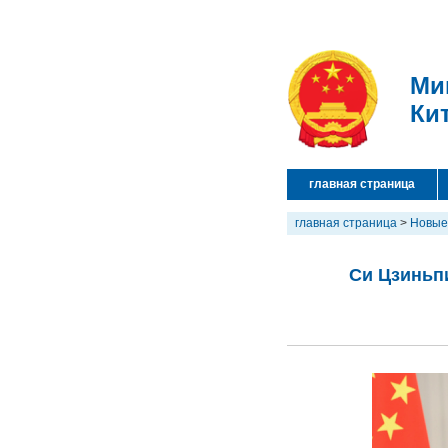
Ми
Ки
главная страница
главная страница
>
Новые
Си Цзиньпи