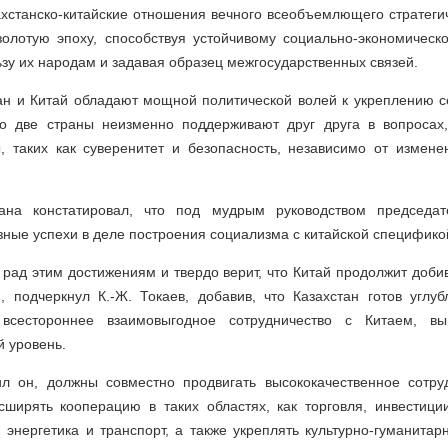
ахстанско-китайские отношения вечного всеобъемлющего стратеги
золотую эпоху, способствуя устойчивому социально-экономическ
ьзу их народам и задавая образец межгосударственных связей.
тан и Китай обладают мощной политической волей к укреплению с
то две страны неизменно поддерживают друг друга в вопросах
, таких как суверенитет и безопасность, независимо от измен
тана констатировал, что под мудрым руководством председа
зные успехи в деле построения социализма с китайской спецификой
 рад этим достижениям и твердо верит, что Китай продолжит доб
, подчеркнул К.-Ж. Токаев, добавив, что Казахстан готов углуб
всестороннее взаимовыгодное сотрудничество с Китаем, вы
 уровень.
л он, должны совместно продвигать высококачественное сотру
асширять кооперацию в таких областях, как торговля, инвестици
, энергетика и транспорт, а также укреплять культурно-гуманита