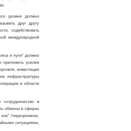
во.
кого уровня должно
зывать друг другу
сти, содействовать
ьной международной
ояса и пути" должно
о приложить усилия
орговля, инвестиции
цию инфраструктуры
ооперацию в области
е сотрудничество в
ять обмены в сферах
зла" /терроризмом,
чайными ситуациями,