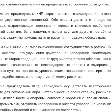
жны совместными усилиями продвигать всестороннее сотрудничест
метил председатель КНР, стратегическое взаимодоверие высо
тие двусторонних отношений. Обе страны должны и впредь ока
сах, затрагивающих коренные интересы и ключевые озабоченно
гий развития, быть надежным тылом друг для друга в нестабил
вать взаимную помощь на пути развития и подъема обеих стран.
ам Си Цзиньпина, высококачественное сотрудничество в рамках "П
я качественного улучшения двусторонней кооперации. Необходим
ьных сторон традиционного сотрудничества в таких областях, как т
двигать трансграничные железнодорожные проекты и модерниза
ных пунктов, повышать уровень взаимосвязанности, расширять к
, содействовать зеленому и устойчивому развитию.
жил председатель КНР, необходимо осуществлять всесторонне
ти для сохранения мира и стабильности в обеих странах, расшир
й деятельности и обороны, совместно бороться с "тремя силами 
тремизмом/, углублять кооперацию в области управления чрезвы
хийных бедствий и минимизации их последствий.