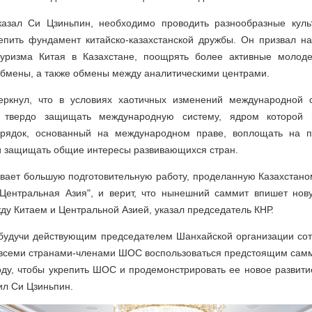
указал Си Цзиньпин, необходимо проводить разнообразные куль
епить фундамент китайско-казахстанской дружбы. Он призвал 
 туризма Китая в Казахстане, поощрять более активные молод
бмены, а также обмены между аналитическими центрами.
еркнул, что в условиях хаотичных изменений международной о
 твердо защищать международную систему, ядром которой
рядок, основанный на международном праве, воплощать на п
и защищать общие интересы развивающихся стран.
вает большую подготовительную работу, проделанную Казахстано
 Центральная Азия", и верит, что нынешний саммит впишет нов
ду Китаем и Центральной Азией, указал председатель КНР.
, будучи действующим председателем Шанхайской организации сот
о всеми странами-членами ШОС воспользоваться предстоящим самм
оду, чтобы укрепить ШОС и продемонстрировать ее новое развит
ил Си Цзиньпин.