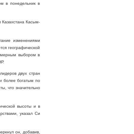
ом в понедельник в
м Казахстана Касым-
ытание изменениями
ется географической
номерным выбором в
Р.
лидеров двух стран
 и более богатым по
ы, что значительно
ической высоты и в
рствами, указал Си
еркнул он, добавив,