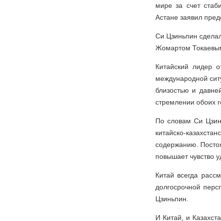
мире за счет стаб
Астане заявил пред
Си Цзиньпин сделал
Жомартом Токаевым 
Китайский лидер о
международной ситу
близостью и давне
стремлении обоих г
По словам Си Цзин
китайско-казахстан
содержанию. Посто
повышает чувство у
Китай всегда расс
долгосрочной перс
Цзиньпин.
И Китай, и Казахст