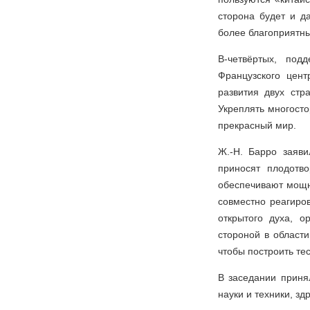
сторона будет и д
более благоприятны
В-четвёртых, под
Французского цент
развития двух ст
Укреплять многост
прекрасный мир.
Ж.-Н. Барро заяв
приносят плодотв
обеспечивают мощн
совместно реагиро
открытого духа, о
стороной в области
чтобы построить те
В заседании приня
науки и техники, зд