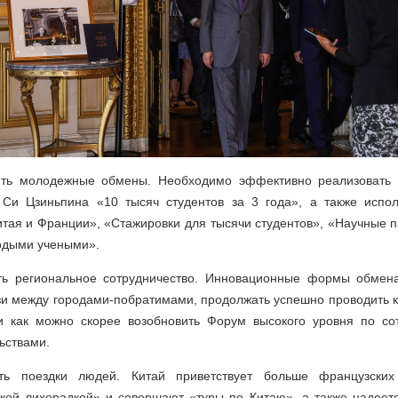
лять молодежные обмены. Необходимо эффективно реализовать 
Си Цзиньпина «10 тысяч студентов за 3 года», а также испо
тая и Франции», «Стажировки для тысячи студентов», «Научные 
дыми учеными».
ять региональное сотрудничество. Инновационные формы обмена
зи между городами-побратимами, продолжать успешно проводить 
 как можно скорее возобновить Форум высокого уровня по со
ьствами.
чать поездки людей. Китай приветствует больше французских
ской лихорадкой» и совершают «туры по Китаю», а также надеетс