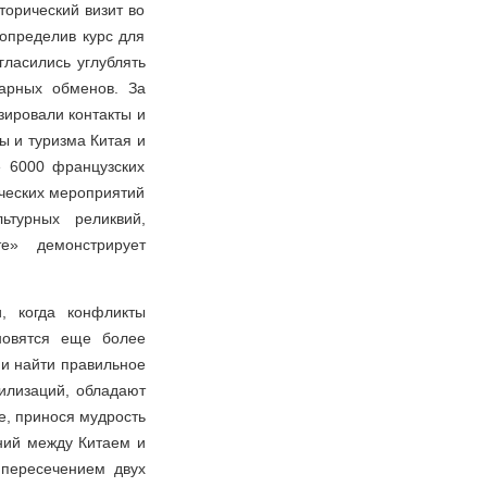
торический визит во
определив курс для
ласились углублять
арных обменов. За
зировали контакты и
ы и туризма Китая и
 6000 французских
ических мероприятий
ьтурных реликвий,
е» демонстрирует
, когда конфликты
новятся еще более
 и найти правильное
вилизаций, обладают
е, принося мудрость
ний между Китаем и
 пересечением двух