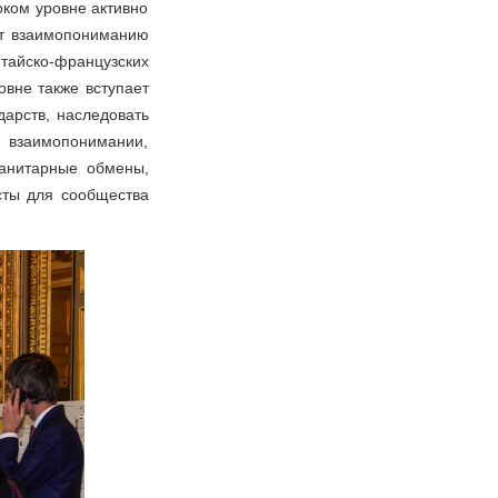
оком уровне активно
ет взаимопониманию
айско-французских
вне также вступает
дарств, наследовать
 взаимопонимании,
манитарные обмены,
сты для сообщества