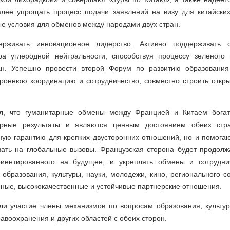
алее упрощать процесс подачи заявлений на визу для китайских
е условия для обменов между народами двух стран.
держивать инновационное лидерство. Активно поддерживать с
ра углеродной нейтральности, способствуя процессу зеленого 
ран. Успешно провести второй Форум по развитию образования
ороннюю координацию и сотрудничество, совместно строить откр
ил, что гуманитарные обмены между Францией и Китаем богат
орные результаты и являются ценным достоянием обеих стр
ую гарантию для крепких двусторонних отношений, но и помога
вать на глобальные вызовы. Французская сторона будет продолж
риентированного на будущее, и укреплять обмены и сотрудни
 образования, культуры, науки, молодежи, кино, регионального сот
сные, высококачественные и устойчивые партнерские отношения.
ли участие члены механизмов по вопросам образования, культуры
равоохранения и других областей с обеих сторон.