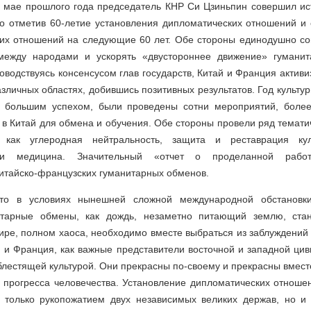
в мае прошлого года председатель КНР Си Цзиньпин совершил ис
о отметив 60-летие установления дипломатических отношений и 
ких отношений на следующие 60 лет. Обе стороны единодушно сог
между народами и ускорять «двустороннее движение» гуманит
оводствуясь консенсусом глав государств, Китай и Франция активи
азличных областях, добившись позитивных результатов. Год культур
 большим успехом, были проведены сотни мероприятий, более
 в Китай для обмена и обучения. Обе стороны провели ряд темат
как углеродная нейтральность, защита и реставрация кул
 и медицина. Значительный «отчет о проделанной работ
итайско-французских гуманитарных обменов.
то в условиях нынешней сложной международной обстановки
итарные обмены, как дождь, незаметно питающий землю, ста
ре, полном хаоса, необходимо вместе выбраться из заблуждений
 и Франция, как важные представители восточной и западной ци
блестящей культурой. Они прекрасны по-своему и прекрасны вмест
 прогресса человечества. Установление дипломатических отноше
только рукопожатием двух независимых великих держав, но и