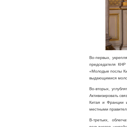
Во-первых, укреп
председателя КНР 
«Молодые послы Ки
выдающимися моло
Во-вторых, углубл
Активизировать свя
Китая и Франции и
местными правител
В-третьих, облег
пользуются «китай