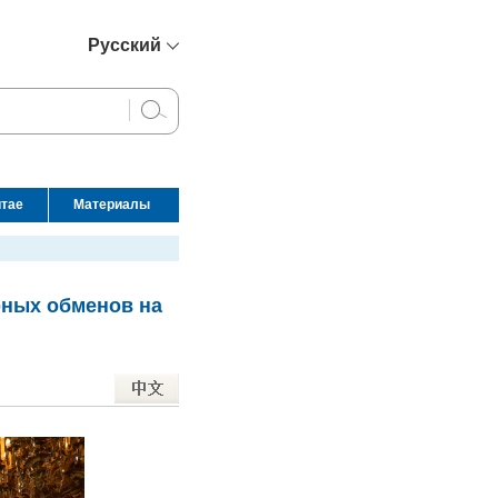
Русский
简体中文
English
Français
Español
итае
Материалы
عربي
рных обменов на