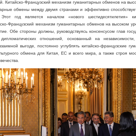
й. Китайско-Французский механизм гуманитарных обменов на выс
тарные обмены между двумя странами и эффективно способству
Этот год является началом «нового шестидесятилетия» кит
йско-Французский механизм гуманитарных обменов на высоком уро
тие. Обе стороны должны, руководствуясь консенсусом глав госу
 дипломатических отношений, основанный на независимости,
взаимной выгоде, постоянно углублять китайско-французские гу
льтурного обмена для Китая, ЕС и всего мира, а также строя мо
вечества.