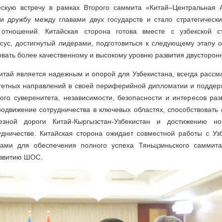
скую встречу в рамках Второго саммита «Китай–Центральная А
и дружбу между главами двух государств и стало стратегическ
х отношений. Китайская сторона готова вместе с узбекской 
нсус, достигнутый лидерами, подготовиться к следующему этапу 
овать более качественному и высокому уровню развития двусторон
Китай является надежным и опорой для Узбекистана, всегда рассм
итетных направлений в своей периферийной дипломатии и поддерж
ого суверенитета, независимости, безопасности и интересов раз
одвижение сотрудничества в ключевых областях, способствовать
езной дороги Китай-Кыргызстан-Узбекистан и достижению но
удничестве. Китайская сторона ожидает совместной работы с Уз
енами для обеспечения полного успеха Тяньцзиньского самми
азвитию ШОС.