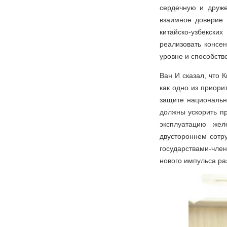
сердечную и друже
взаимное доверие 
китайско-узбекски
реализовать консе
уровне и способств
Ван И сказал, что 
как одно из приор
защите национальн
должны ускорить пр
эксплуатацию жел
двустороннем сотр
государствами-чл
нового импульса р