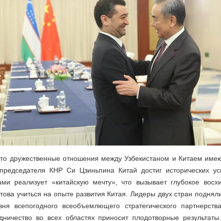
 что дружественные отношения между Узбекистаном и Китаем име
председателя КНР Си Цзиньпина Китай достиг исторических ус
ми реализует «китайскую мечту», что вызывает глубокое восх
отова учиться на опыте развития Китая. Лидеры двух стран подняли
ня всепогодного всеобъемлющего стратегического партнерств
удничество во всех областях приносит плодотворные результаты.