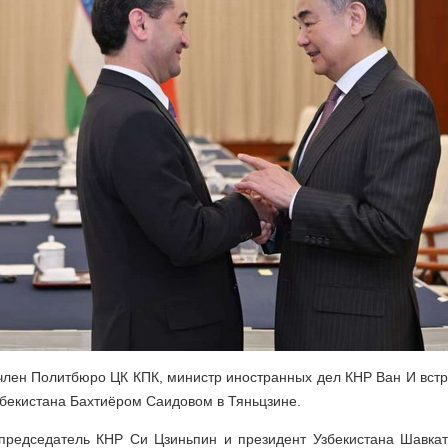
член Политбюро ЦК КПК, министр иностранных дел КНР Ван И вст
бекистана Бахтиёром Саидовом в Тяньцзине.
 председатель КНР Си Цзиньпин и президент Узбекистана Шавка