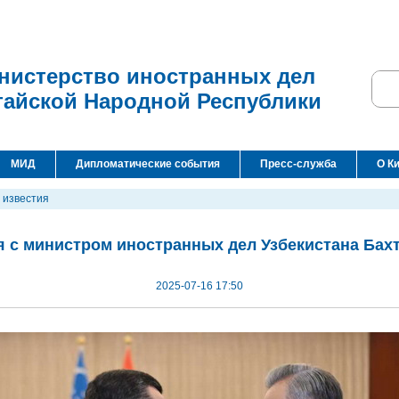
нистерство иностранных дел
тайской Народной Республики
МИД
Дипломатические события
Пресс-служба
О К
 известия
я с министром иностранных дел Узбекистана Ба
2025-07-16 17:50