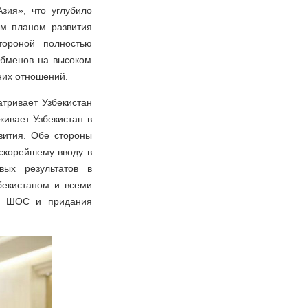
зия», что углубило
им планом развития
стороной полностью
обменов на высоком
них отношений.
атривает Узбекистан
ивает Узбекистан в
вития. Обе стороны
 скорейшему вводу в
вых результатов в
бекистаном и всеми
та ШОС и придания