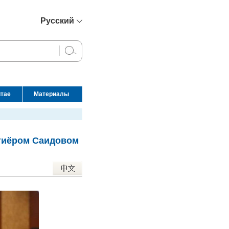
Русский
简体中文
English
Français
Español
итае
Материалы
عربي
хтиёром Саидовом