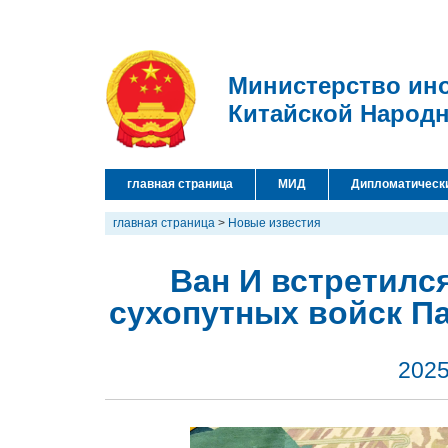
Министерство ин
Китайской Народ
главная страница
МИД
Дипломатическ
главная страница
>
Новые известия
Ван И встретилс
сухопутных войск П
2025