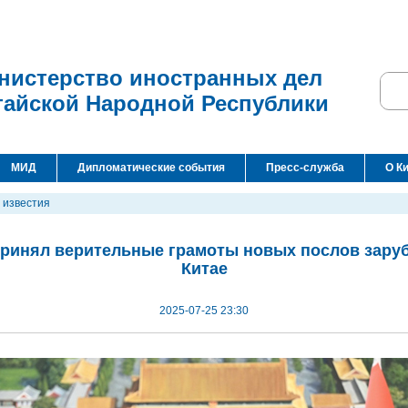
нистерство иностранных дел
тайской Народной Республики
МИД
Дипломатические события
Пресс-служба
О К
 известия
ринял верительные грамоты новых послов зару
Китае
2025-07-25 23:30