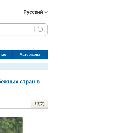
Русский
简体中文
English
Français
Español
итае
Материалы
عربي
бежных стран в