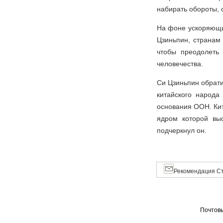
набирать обороты, с
На фоне ускоряющи
Цзиньпин, странам
чтобы преодолеть
человечества.
Си Цзиньпин обрати
китайского народа
основания ООН. Кит
ядром которой вы
подчеркнул он.
Рекомендация Ст
Почтовы