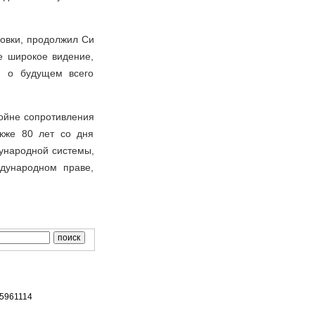
овки, продолжил Си
е широкое видение,
я о будущем всего
Войне сопротивления
акже 80 лет со дня
дународной системы,
дународном праве,
65961114