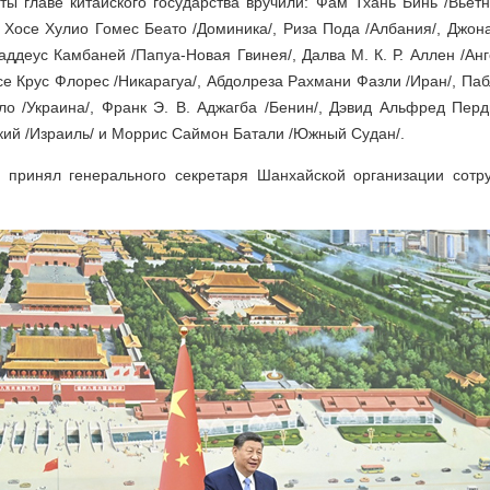
ы главе китайского государства вручили: Фам Тхань Бинь /Вьет
 Хосе Хулио Гомес Беато /Доминика/, Риза Пода /Албания/, Джон
аддеус Камбаней /Папуа-Новая Гвинея/, Далва М. К. Р. Аллен /Анг
се Крус Флорес /Никарагуа/, Абдолреза Рахмани Фазли /Иран/, Паб
ло /Украина/, Франк Э. В. Аджагба /Бенин/, Дэвид Альфред Пер
ий /Израиль/ и Моррис Саймон Батали /Южный Судан/.
 принял генерального секретаря Шанхайской организации сотр