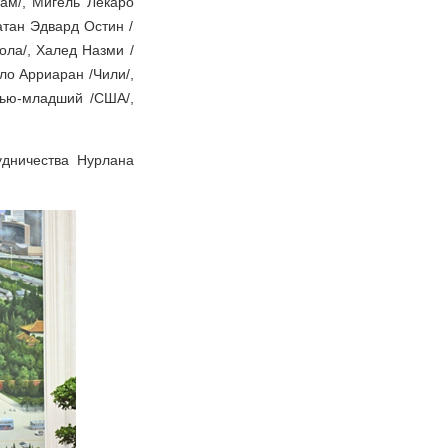
нам/, Мигель Лекаро
атан Эдвард Остин /
ола/, Халед Назми /
ло Арриаран /Чили/,
дью-младший /США/,
удничества Нурлана