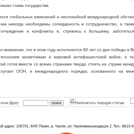
казал глава государства.
хся глобальных изменений и неспокойной международной обстан
 как никогда необходимы солидарность и сотрудничество, а такж
 отчуждение и конфликты и, стремясь к большему, заботитьс
л внимание, что в этом году исполняется 80 лет со дня победы в 
 японским захватчикам и мировой антифашистской войне, а т
ай готов вместе со всеми странами твердо стоять на страже меж
ступает ООН, и международного порядка, основанного на меж
атьи Другу
Напечатать текущую статью
й адрес: 100701, КНР, Пекин, р. Чаоян, ул. Чаоянмэньнандацзе 2, Тел.: 8610-