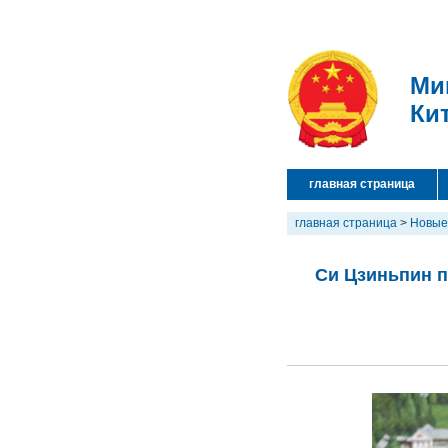
Ми
Ки
главная страница
главная страница
>
Новые
Си Цзиньпин п