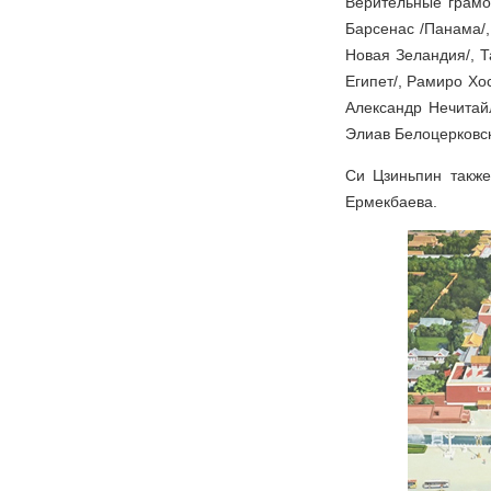
Верительные грамот
Барсенас /Панама/,
Новая Зеландия/, Т
Египет/, Рамиро Хо
Александр Нечитай
Элиав Белоцерковск
Си Цзиньпин также
Ермекбаева.