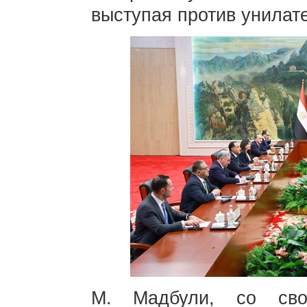
выступая против унилат
М. Мадбули, со сво