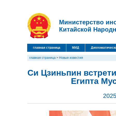
Министерство ин
Китайской Народ
главная страница
МИД
Дипломатическ
главная страница
>
Новые известия
Си Цзиньпин встрет
Египта Му
2025