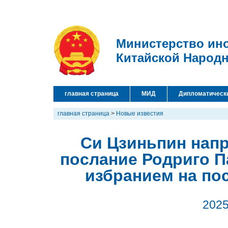
Министерство ин
Китайской Народ
главная страница
МИД
Дипломатическ
главная страница
>
Новые известия
Си Цзиньпин нап
послание Родриго Па
избранием на по
2025