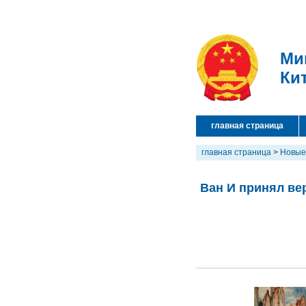
Ми
Ки
главная страница
главная страница
>
Новые
Ван И принял ве