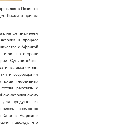
третился в Пекине с
джо Бахом и принял
 является знаменем
 Африки и процесс
дничества с Африкой
а стоит на стороне
рии. Суть китайско-
жка и взаимопомощь
ития и возрождения
у ряда глобальных
готова работать с
айско-африканскому
 для продуктов из
призвал совместно
ы Китая и Африки в
азил надежду, что