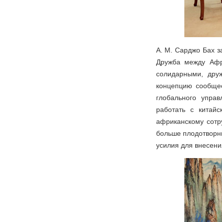
А. М. Сарджо Бах з
Дружба между Афр
солидарными, дру
концепцию сообщес
глобального упра
работать с китай
африканскому сотр
больше плодотворны
усилия для внесени