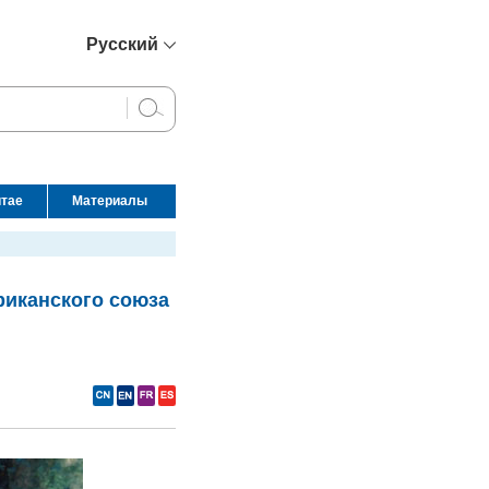
Русский
简体中文
English
Français
Español
итае
Материалы
عربي
риканского союза