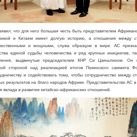
аявил, что для него большая честь быть представителем Африканс
икой и Китаем имеет долгую историю, а отношения между с
жественными и мощными, служа образцом в мире. АС призна
тва единой судьбы человечества и ряд крупных инициатив, та
вления, выдвинутые председателем КНР Си Цзиньпином. Он в
ской стороной над реализацией итогов Пекинского саммита Фо
удничеству и содействовать тому, чтобы сотрудничество между с
х результатов на благо народов Африки. Представительство АС в
я вклада в развитие китайско-африканских отношений.