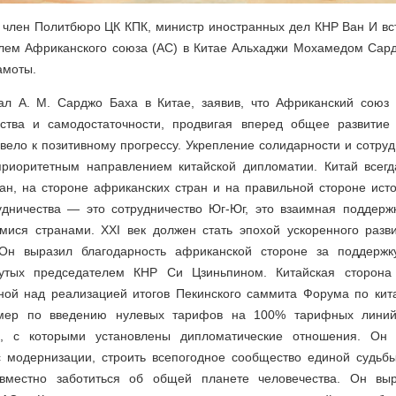
 член Политбюро ЦК КПК, министр иностранных дел КНР Ван И вс
лем Африканского союза (АС) в Китае Альхаджи Мохамедом Сар
амоты.
ал А. М. Сарджо Баха в Китае, заявив, что Африканский союз
нства и самодостаточности, продвигая вперед общее развитие
ивело к позитивному прогрессу. Укрепление солидарности и сотру
риоритетным направлением китайской дипломатии. Китай всегд
н, на стороне африканских стран и на правильной стороне исто
удничества — это сотрудничество Юг-Юг, это взаимная поддер
ися странами. XXI век должен стать эпохой ускоренного разв
Он выразил благодарность африканской стороне за поддержк
нутых председателем КНР Си Цзиньпином. Китайская сторона 
ной над реализацией итогов Пекинского саммита Форума по кит
 мер по введению нулевых тарифов на 100% тарифных линий
н, с которыми установлены дипломатические отношения. Он 
с модернизации, строить всепогодное сообщество единой судьб
вместно заботиться об общей планете человечества. Он выр