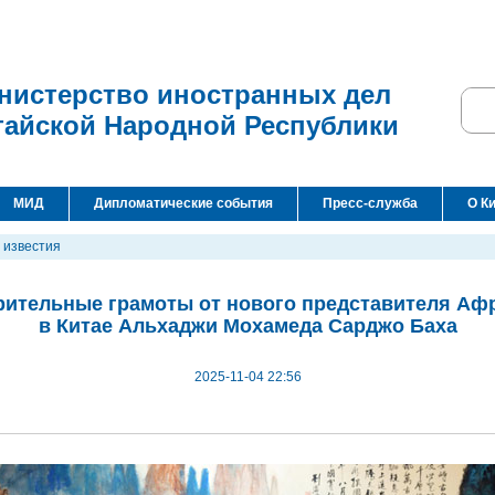
нистерство иностранных дел
тайской Народной Республики
МИД
Дипломатические события
Пресс-служба
О К
 известия
рительные грамоты от нового представителя Аф
в Китае Альхаджи Мохамеда Сарджо Баха
2025-11-04 22:56