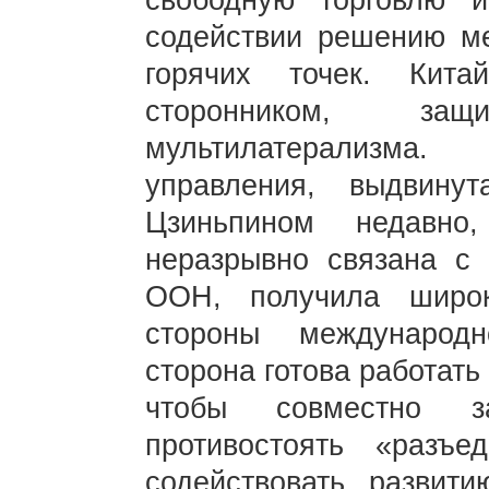
свободную торговлю 
содействии решению м
горячих точек. Кит
сторонником, за
мультилатерализма.
управления, выдвин
Цзиньпином недавно
неразрывно связана с
ООН, получила широ
стороны международн
сторона готова работать
чтобы совместно за
противостоять «разъ
содействовать развит