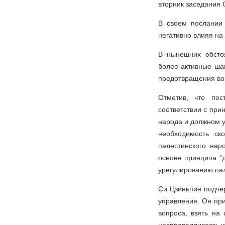
вторник заседания
В своем послании 
негативно влияя на
В нынешних обсто
более активные ша
предотвращения воз
Отметив, что пос
соответствии с при
народа и должном у
необходимость ск
палестинского нар
основе принципа "д
урегулированию пал
Си Цзиньпин подчер
управления. Он пр
вопроса, взять на