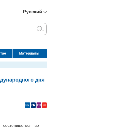
Русский
简体中文
English
Français
Español
итае
Материалы
عربي
ждународного дня
 состоявшегося во