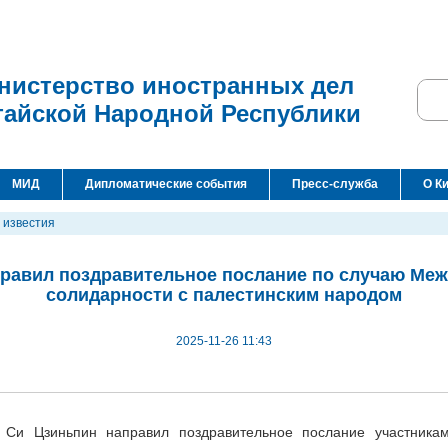
нистерство иностранных дел
тайской Народной Республики
МИД
Дипломатические события
Пресс-служба
О К
 известия
равил поздравительное послание по случаю Ме
солидарности с палестинским народом
2025-11-26 11:43
 Си Цзиньпин направил поздравительное послание участникам