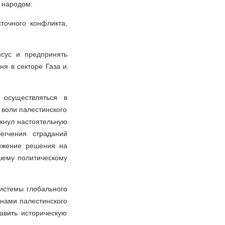
 народом.
точного конфликта,
сус и предпринять
я в секторе Газа и
 осуществляться в
 воли палестинского
ркнул настоятельную
егчения страданий
тижение решения на
йшему политическому
системы глобального
нами палестинского
авить историческую