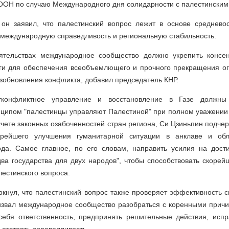
 ООН по случаю Международного дня солидарности с палестинским
он заявил, что палестинский вопрос лежит в основе средневос
 международную справедливость и региональную стабильность.
ятельствах международное сообщество должно укрепить консен
ги для обеспечения всеобъемлющего и прочного прекращения огн
обновления конфликта, добавил председатель КНР.
тконфликтное управление и восстановление в Газе должны
нципом "палестинцы управляют Палестиной" при полном уважении
чете законных озабоченностей стран региона, Си Цзиньпин подче
орейшего улучшения гуманитарной ситуации в анклаве и обл
ода. Самое главное, по его словам, направить усилия на дос
ва государства для двух народов", чтобы способствовать скоре
естинского вопроса.
кнул, что палестинский вопрос также проверяет эффективность 
извал международное сообщество разобраться с коренными причи
 себя ответственность, предпринять решительные действия, испр