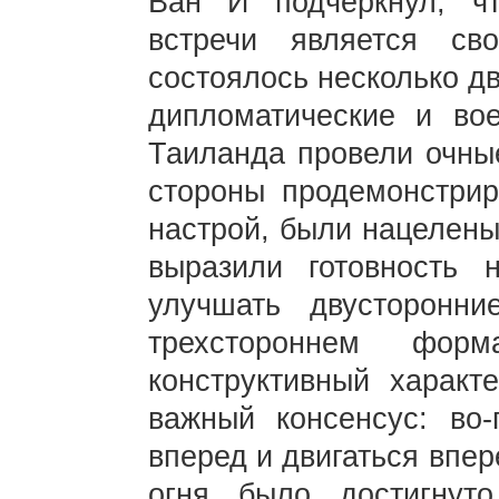
Ван И подчеркнул, чт
встречи является с
состоялось несколько дв
дипломатические и во
Таиланда провели очные
стороны продемонстрир
настрой, были нацелены
выразили готовность 
улучшать двусторонн
трехстороннем фор
конструктивный характ
важный консенсус: во-
вперед и двигаться впе
огня было достигнут