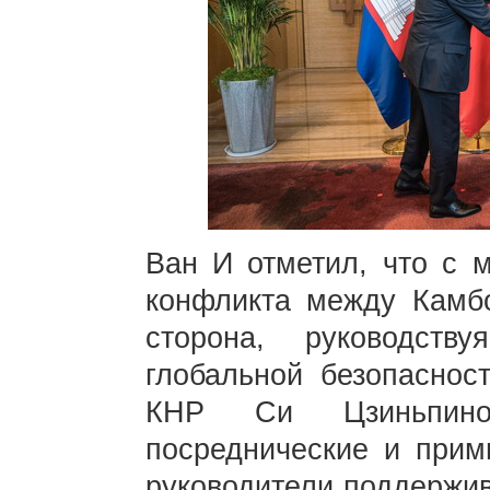
Ван И отметил, что с 
конфликта между Камб
сторона, руководст
глобальной безопаснос
КНР Си Цзиньпином
посреднические и прим
руководители поддержив