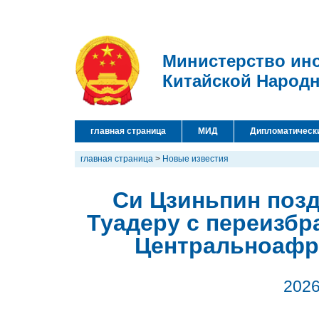
Министерство ин
Китайской Народ
главная страница
МИД
Дипломатическ
главная страница
>
Новые известия
Си Цзиньпин поз
Туадеру с переизбр
Центральноафр
2026