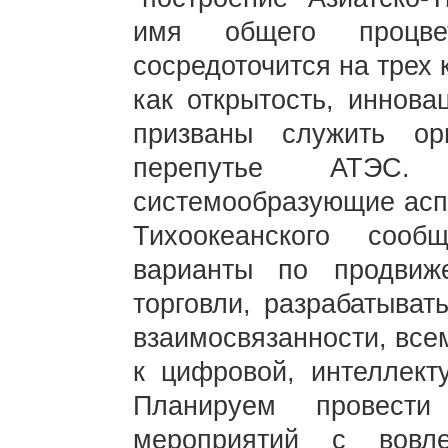
имя общего процвет
сосредоточится на трех
как открытость, иннова
призваны служить о
перепутье АТЭС.
системообразующие аспе
Тихоокеанского сооб
варианты по продви
торговли, разрабатыват
взаимосвязанности, все
к цифровой, интеллект
Планируем провест
мероприятий с вовл