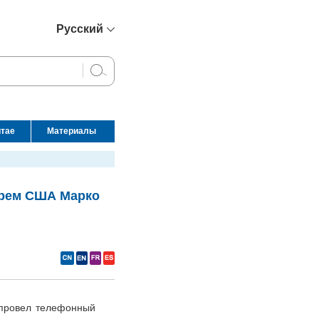
Русский
简体中文
English
Français
Español
итае
Материалы
عربي
арем США Марко
 провел телефонный