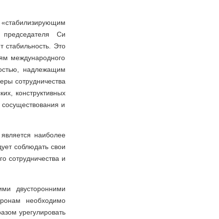
 «стабилизирующим
м председателя Си
 стабильность. Это
иям международного
ностью, надлежащим
феры сотрудничества
ких, конструктивных
 сосуществования и
 является наиболее
дует соблюдать свои
го сотрудничества и
ими двусторонними
оронам необходимо
азом урегулировать