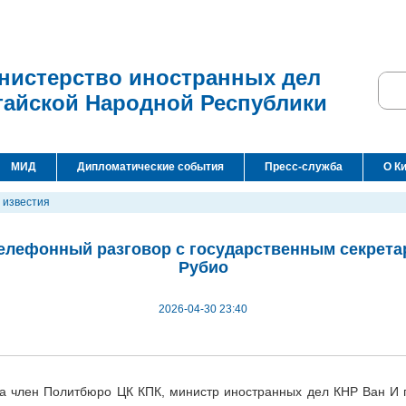
нистерство иностранных дел
тайской Народной Республики
МИД
Дипломатические события
Пресс-служба
О К
 известия
телефонный разговор с государственным секрет
Рубио
2026-04-30 23:40
да член Политбюро ЦК КПК, министр иностранных дел КНР Ван И