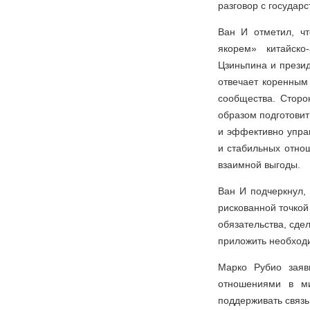
разговор с государ
Ван И отметил, ч
якорем» китайско
Цзиньпина и прези
отвечает коренным
сообщества. Сторо
образом подготовит
и эффективно управ
и стабильных отно
взаимной выгоды.
Ван И подчеркнул,
рискованной точкой
обязательства, сде
приложить необход
Марко Рубио заяв
отношениями в ми
поддерживать связ