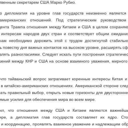
ственным секретарем США Марко Рубио.
то дипломатия на уровне глав государств неизменно является
-американских отношений. Под стратегическим руководство
дента Трампа отношения между Китаем и США в целом сохраняют
 интересам народов двух стран и соответствует общим ожидан
нам необходимо дорожить этой с трудом достигнутой стабиль
ь повестку дня важных контактов на высоком уровне, расширять с
лять разногласиями. Следует искать пути построения стратегичес
шений между КНР и США на основе взаимного уважения, мирного
 что тайваньский вопрос затрагивает коренные интересы Китая и
 в китайско-американских отношениях. Американской стороне сле
лать правильный выбор, открыть новые горизонты для двусторонне
имые усилия для обеспечения мира во всем мире.
ил, что отношения между США и Китаем являются важнейш
ре, а дипломатия глав государств составляет их ядро. Ст
ь и координацию, проявлять взаимное уважение и надлежащим обр