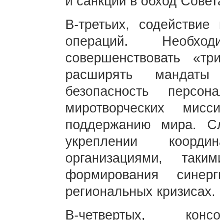
и санкций в обход Совет
В-третьих, содействие
операций. Необхо
совершенствовать «тр
расширять мандаты
безопасность персон
миротворческих мис
поддержанию мира. С
укреплении коорд
организациями, та
формирования синер
региональных кризисах.
В-четвертых, конс