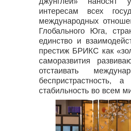
джунглей» наносят 
интересам всех гос
международных отношен
Глобального Юга, стр
единство и взаимодейс
престиж БРИКС как «зол
саморазвития развива
отстаивать междуна
беспристрастность, 
стабильность во всем м