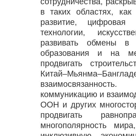
сотрудничества, раскры
в таких областях, как
развитие, цифровая 
технологии, искусст
развивать обмены в 
образования и на ме
продвигать строительс
Китай–Мьянма–Банглад
взаимосвязанность
коммуникацию и взаимод
ООН и других многосто
продвигать равноп
многополярность мир
инклюзивную экономи