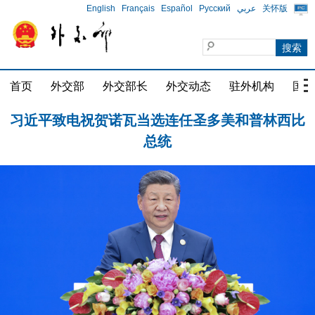
English
Français
Español
Русский
عربي
关怀版
习近平同巴西总统卢拉通电话
首页
外交部
外交部长
外交动态
驻外机构
国家
习近平致电祝贺诺瓦当选连任圣多美和普林西比
总统
习近平同斯洛伐克总统佩列格里尼会谈
习近平同巴西总统卢拉通电话
习近平致电祝贺诺瓦当选连任圣多美和普林西比
总统