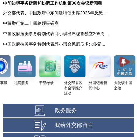
中印边境事务磋商和协调工作机制第36次会议新闻稿
外交部代表、中国政府中东问题特使出席2026年反恐...
中蒙举行第二十四轮领事磋商
中国政府拉美事务特别代表邱小琪出席秘鲁独立205周...
中国政府拉美事务特别代表邱小琪会见厄瓜多尔多党...
礼宾服务
干部考录
外交部省区
外国记者新
大使谈中国
中
市全球推介
闻中心
之治
务
活动
政务服务
我给外交部留言