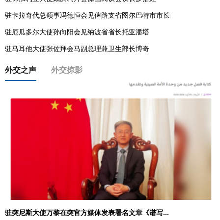
驻卡拉奇代总领事冯德恒会见俾路支省图尔巴特市市长
驻厄瓜多尔大使孙向阳会见纳波省省长托亚潘塔
驻马耳他大使张佐拜会马副总理兼卫生部长博奇
外交之声
外交掠影
驻突尼斯大使万黎在突官方媒体发表署名文章《谱写...