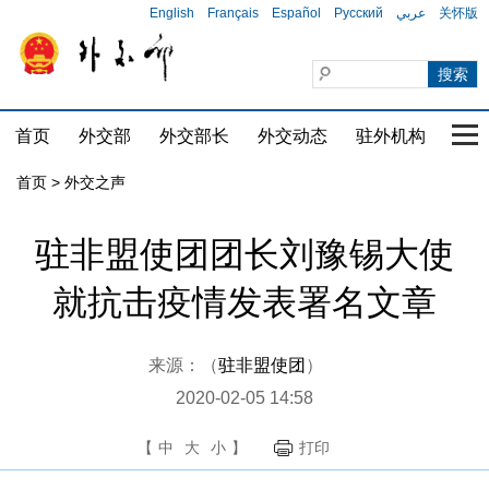
English
Français
Español
Русский
عربي
关怀版
首页
外交部
外交部长
外交动态
驻外机构
国家
首页
>
外交之声
驻非盟使团团长刘豫锡大使
就抗击疫情发表署名文章
来源：（
驻非盟使团
）
2020-02-05 14:58
【
中
大
小
】
打印