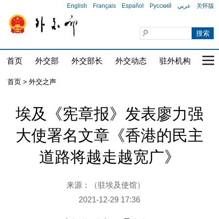
English
Français
Español
Русский
عربي
关怀版
首页
外交部
外交部长
外交动态
驻外机构
国家
首页
>
外交之声
埃及《宪章报》发表廖力强
大使署名文章《香港的民主
道路将越走越宽广》
来源：（驻埃及使馆）
2021-12-29 17:36