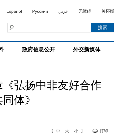
Español
Русский
عربي
无障碍
关怀版
料
政府信息公开
外交新媒体
章《弘扬中非友好合作
共同体》
【
中
大
小
】
打印