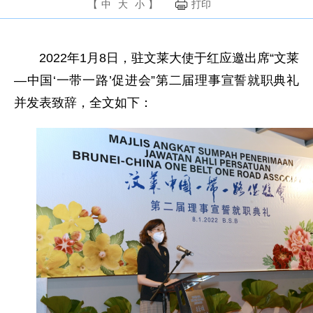
【
中
大
小
】
打印
2022年1月8日，驻文莱大使于红应邀出席“文莱
—中国‘一带一路’促进会”第二届理事宣誓就职典礼
并发表致辞，全文如下：