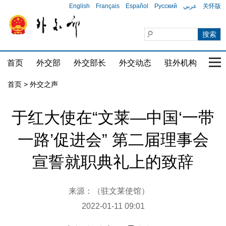
English
Français
Español
Русский
عربي
关怀版
首页
外交部
外交部长
外交动态
驻外机构
国家
首页
>
外交之声
于红大使在“文莱—中国‘一带
一路’促进会” 第二届理事会
宣誓就职典礼上的致辞
来源：（驻文莱使馆）
2022-01-11 09:01