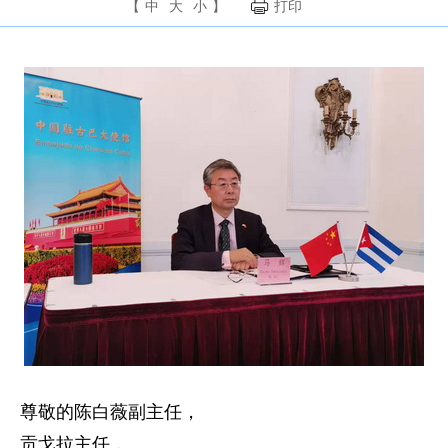
【
中
大
小
】
打印
尊敬的陈白薇副主任，
贡戈拉主任，