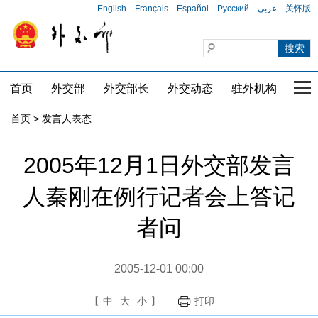
English
Français
Español
Русский
عربي
关怀版
首页
外交部
外交部长
外交动态
驻外机构
国家
首页
> 发言人表态
2005年12月1日外交部发言
人秦刚在例行记者会上答记
者问
2005-12-01 00:00
【
中
大
小
】
打印