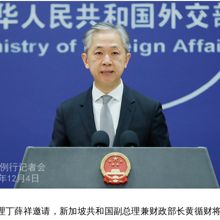
理丁薛祥邀请，新加坡共和国副总理兼财政部长黄循财将于