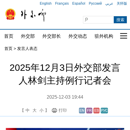
English
Français
Español
Русский
عربي
关怀版
首页
外交部
外交部长
外交动态
驻外机构
国家
首页
>
发言人表态
2025年12月3日外交部发言
人林剑主持例行记者会
2025-12-03 19:44
【
中
大
小
】
打印