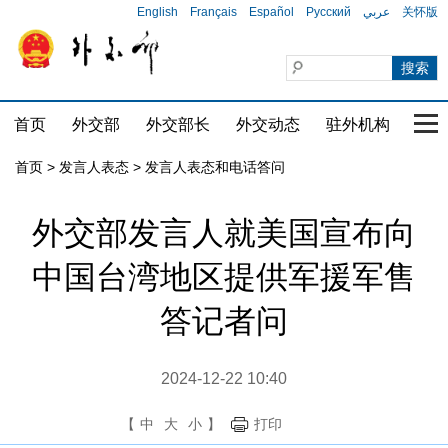
English
Français
Español
Русский
عربي
关怀版
首页
外交部
外交部长
外交动态
驻外机构
国家
首页
>
发言人表态
>
发言人表态和电话答问
外交部发言人就美国宣布向
中国台湾地区提供军援军售
答记者问
2024-12-22 10:40
【
中
大
小
】
打印