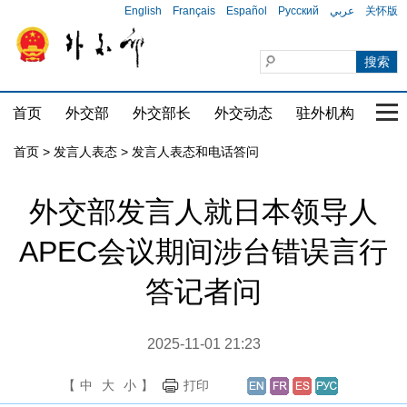
English
Français
Español
Русский
عربي
关怀版
首页
外交部
外交部长
外交动态
驻外机构
国家
首页
>
发言人表态
>
发言人表态和电话答问
外交部发言人就日本领导人
APEC会议期间涉台错误言行
答记者问
2025-11-01 21:23
【
中
大
小
】
打印