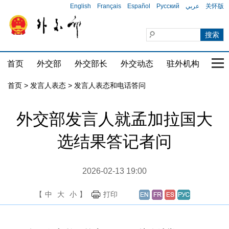
English
Français
Español
Русский
عربي
关怀版
首页
外交部
外交部长
外交动态
驻外机构
国家
首页
>
发言人表态
>
发言人表态和电话答问
外交部发言人就孟加拉国大
选结果答记者问
2026-02-13 19:00
【
中
大
小
】
打印