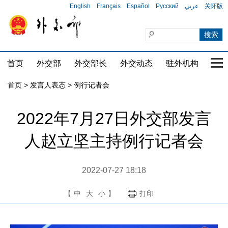
English
Français
Español
Русский
عربي
关怀版
首页
外交部
外交部长
外交动态
驻外机构
国家
首页
>
发言人表态
>
例行记者会
2022年7月27日外交部发言
人赵立坚主持例行记者会
2022-07-27 18:18
【
中
大
小
】
打印