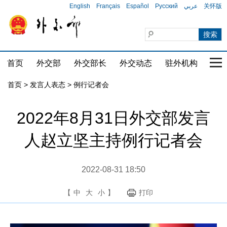
English
Français
Español
Русский
عربي
关怀版
首页
外交部
外交部长
外交动态
驻外机构
国家
首页
>
发言人表态
>
例行记者会
2022年8月31日外交部发言
人赵立坚主持例行记者会
2022-08-31 18:50
【
中
大
小
】
打印