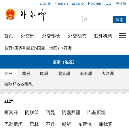
English
Français
Español
Русский
عربي
关怀版
首页
外交部
外交部长
外交动态
驻外机构
国家
首页
>
国家和组织
>
国家（地区）
>亚洲
国家（地区）
亚洲
非洲
欧洲
北美洲
南美洲
大洋洲
国际和地区组织
亚洲
阿富汗
阿联酋
阿曼
阿塞拜疆
巴基斯坦
巴勒斯坦
巴林
不丹
朝鲜
东帝汶
菲律宾