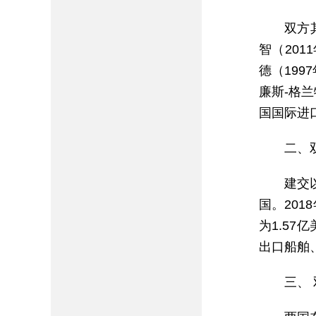
双方
智（201
德（199
廉斯-格兰
国国际进
二、
建交
国。20
为1.57
出口船舶
三、