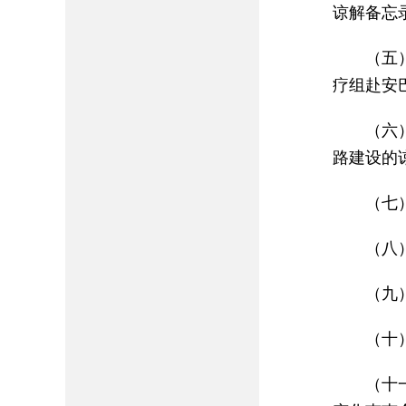
谅解备忘录
（五
疗组赴安
（六
路建设的谅
（七
（八
（九
（十
（十