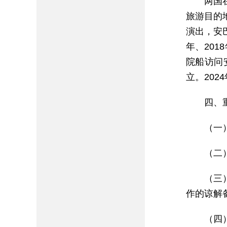
两国
旅游目的
演出，安
年、201
院船访问
立。20
四、
（一
（二
（三
作的谅解备
（四