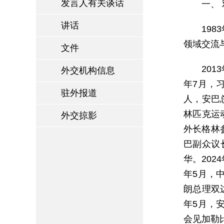
发言人有关谈话
一、
讲话
19
领域交流
文件
20
外交机构信息
年7月，
驻外报道
人，安巴
林匹克运
外交掠影
外长格林
巴副众议
华。20
年5月，
朗总理双
年5月，
会见加勒