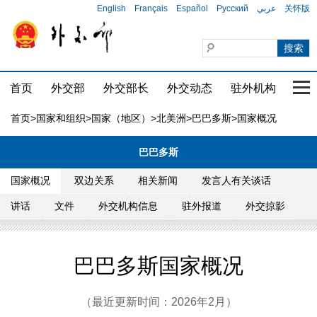
English
Français
Español
Русский
عربي
关怀版
首页
外交部
外交部长
外交动态
驻外机构
国家
首页
>
国家和组织
>
国家（地区）
>
北美洲
>
巴巴多斯
>国家概况
巴巴多斯
国家概况
双边关系
相关新闻
发言人有关谈话
讲话
文件
外交机构信息
驻外报道
外交掠影
巴巴多斯国家概况
（最近更新时间：2026年2月）