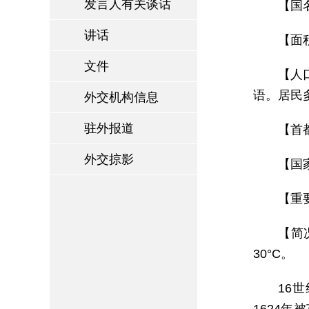
发言人有关谈话
【国名
讲话
【面
文件
【人
语。居民
外交机构信息
驻外报道
【首都
外交掠影
【国家
【重
【简
30°C。
16