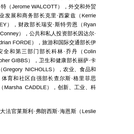
Jerome WALCOTT），外交和外贸
、商业发展和商务部长克里·西蒙兹（Kerrie
REY），财政部长瑞安·斯特劳恩（Ryan
cConney），公共和私人投资部长因达尔·
rian FORDE），旅游和国际交通部长伊
社会安全和第三部门部长科林·乔丹（Colin
her GIBBS），卫生和健康部长丽萨·卡
regory NICHOLLS），农业、食品和
HT），体育和社区自强部长查尔斯·格里菲思
（Marsha CADDLE），创新、工业、科
官莱斯利·弗朗西斯·海恩斯（Leslie