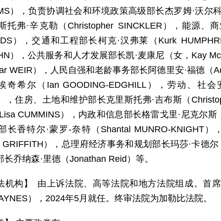
AMS），负责协调社会和环境政策高级部长杰罗姆·沃尔科特（
托弗·辛克勒（Christopher SINCKLER），能源
NDS），交通和工程部长柯克·汉弗莱（Kurk HUMPH
GHN），公共服务和人才发展部长凯·麦康尼（女，Kay M
dar WEIR），人民自强和老龄事务部长阿德里安·福德（Ad
埃奇希尔（Ian GOODING-EDGHILL），劳动、
N），住房、土地和维护部长克里斯托弗·吉布斯（Christop
Lisa CUMMINS），内政和信息部长格雷戈里·尼克尔斯（G
长香特尔·蒙罗-奈特（Shantal MUNRO-KNIG
les GRIFFITH），总理府经济事务和规划部长玛莎·卡德尔
长乔纳森·里德（Jonathan Reid）等。
法机构】 由上诉法院、高等法院和地方法院组成。首席大法
is HAYNES），2024年5月就任。终审法院为加勒比法院。