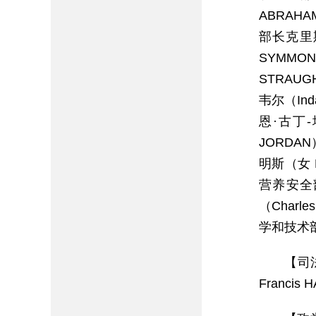
ABRAH
部长克里斯
SYMMO
STRAU
韦尔（In
恩·古丁-
JORDA
明斯（女 
营养安全部
（Char
学和技术部
【司
Franc