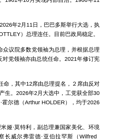
1961年10月实现内部自治。1966年11
026年2月11日，巴巴多斯举行大选，执
OTTLEY）总理连任。目前巴政局稳定。
任命众议院多数党领袖为总理，并根据总理
对党领袖亦由总统任命。2021年修订宪
任命，其中12席由总理提名，２席由反对
生。2026年2月大选中，工党获全部30
尔德（Arthur HOLDER），均于2026
理米娅·莫特利，副总理兼国家美化、环境
检察长威尔弗雷德·亚伯拉罕斯（Wilfred