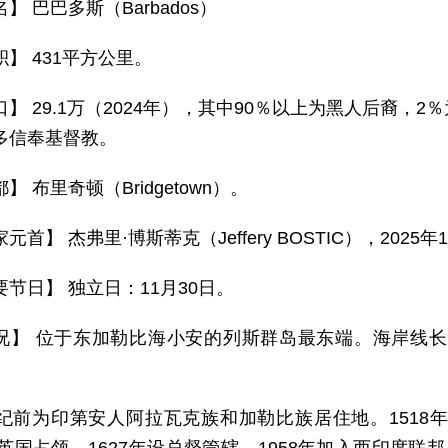
】 巴巴多斯（Barbados）
积】 431平方公里。
口】 29.1万（2024年），其中90％以上为黑人后裔
多信奉基督教。
】 布里奇顿（Bridgetown）。
元首】 杰弗里·博斯蒂克（Jeffery BOSTIC），20
要节日】 独立日：11月30日。
况】 位于东加勒比海小安的列斯群岛最东端。海岸线长
世纪前为印第安人阿拉瓦克族和加勒比族居住地。1518