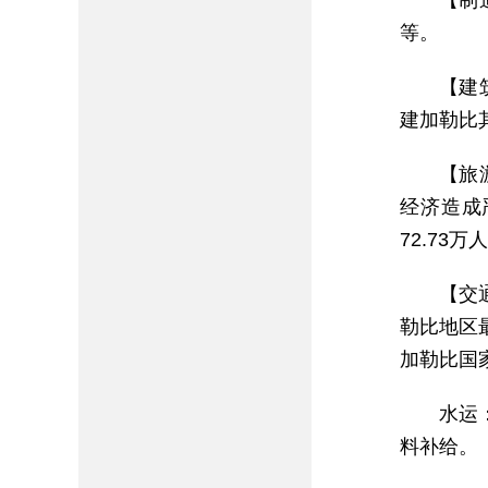
【制
等。
【建
建加勒比
【旅
经济造成
72.73
【交
勒比地区
加勒比国
水运
料补给。