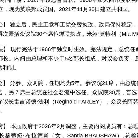
被英国占领，1627年设总督管辖。1958年加入西印度联邦。
立，现为英联邦成员国。2021年11月30日建立共和国。
治】 独立后，民主工党和工党交替执政，政局保持稳定。2
次囊括众议院30个席位蝉联执政，米娅·莫特利（Mia M
法】 现行宪法于1966年独立时生效。宪法规定，总统
部长。内阁由总理和不少于5名部长组成，对议会负责。反
共和制。
会】 分参、众两院，任期均为5年。参议院21席，由总统
名，另７席由总统在社会名流中选任。众议院30席，普选产
长雷吉诺德·法利（Reginald FARLEY），众议长阿瑟·霍
任。
府】 本届政府于2026年2月调整，主要内阁成员有：总
桑蒂娅·布拉德肖（女，Santia BRADSHAW）,总