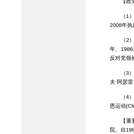
【政
（1）
2008年
（2）
年、198
反对党领袖
（3）
夫·阿瑟雷（
（4）
恩运动(Cle
【重
院。自19