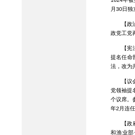
1624年
月30日独
【政
政党工党再
【宪
提名任命
法，改为
【议
党领袖提
个议席。参议
年2月连
【政
和渔业部长