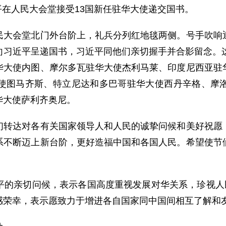
平在人民大会堂接受13国新任驻华大使递交国书。
会堂北门外台阶上，礼兵分列红地毯两侧。号手吹响迎
向习近平呈递国书，习近平同他们亲切握手并合影留念。这
华大使内图、摩尔多瓦驻华大使杰利马莱、印度尼西亚驻
使图马齐斯、特立尼达和多巴哥驻华大使西丹辛格、摩
华大使萨利齐奥尼。
达对各有关国家领导人和人民的诚挚问候和美好祝愿，
系不断迈上新台阶，更好造福中国和各国人民。希望使节
亲切问候，表示各国高度重视发展对华关系，珍视人民
感荣幸，表示愿致力于增进各自国家同中国间相互了解和