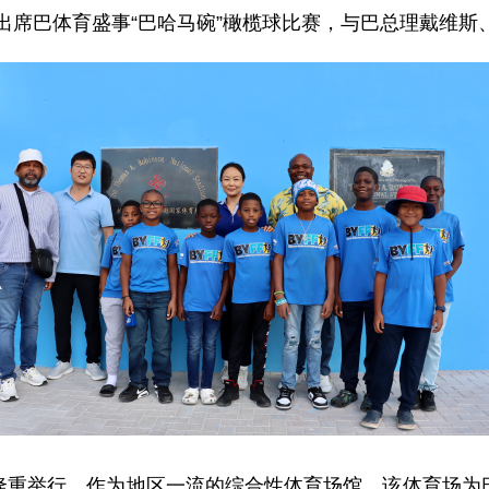
家蓉出席巴体育盛事“巴哈马碗”橄榄球比赛，与巴总理戴维
隆重举行。作为地区一流的综合性体育场馆，该体育场为